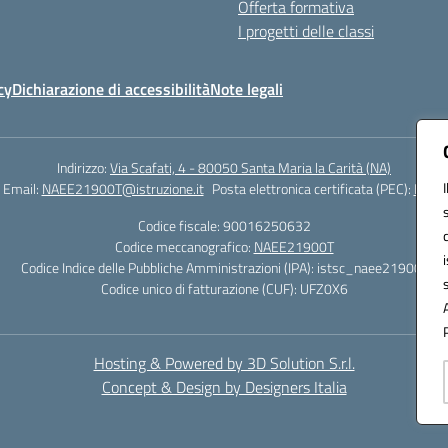
Offerta formativa
I progetti delle classi
cy
Dichiarazione di accessibilità
Note legali
Indirizzo:
Via Scafati, 4 - 80050 Santa Maria la Carità (NA)
Email:
NAEE21900T@istruzione.it
Posta elettronica certificata (PEC):
NAEE2
Codice fiscale: 90016250632
Codice meccanografico:
NAEE21900T
Codice Indice delle Pubbliche Amministrazioni (IPA): istsc_naee21900t
Codice unico di fatturazione (CUF): UFZ0X6
Hosting & Powered by 3D Solution S.r.l.
Concept & Design by Designers Italia