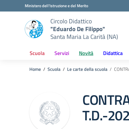
Vai ai contenuti
Vai al menu di navigazione
Vai al footer
Ministero dell'Istruzione e del Merito
Circolo Didattico
"Eduardo De Filippo"
Santa Maria La Carità (NA)
Scuola
Servizi
Novità
Didattica
Home
Scuola
Le carte della scuola
CONTRA
CONTRA
T.D.-20