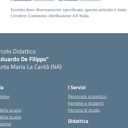
Eccetto dove diversamente specificato, questo articolo è stato 
Creative Commons Attribuzione 4.0 Italia.
rcolo Didattico
Eduardo De Filippo"
nta Maria La Carità (NA)
Visita la pagina iniziale della scuola
la
I Servizi
zione
Personale scolastico
Famiglie e studenti
della scuola
Percorsi di studio
della scuola
Didattica
azione