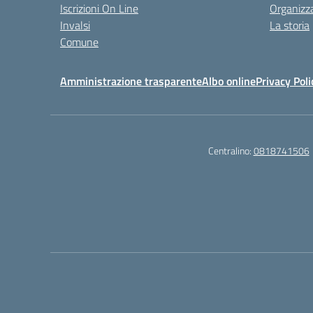
Iscrizioni On Line
Organizz
Invalsi
La storia
Comune
Amministrazione trasparente
Albo online
Privacy Poli
Centralino:
0818741506