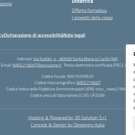
Didattica
azione
Offerta formativa
I progetti delle classi
cy
Dichiarazione di accessibilità
Note legali
Indirizzo:
Via Scafati, 4 - 80050 Santa Maria la Carità (NA)
Email:
NAEE21900T@istruzione.it
Posta elettronica certificata (PEC):
NAEE2
Codice fiscale: 90016250632
Codice meccanografico:
NAEE21900T
Codice Indice delle Pubbliche Amministrazioni (IPA): istsc_naee21900t
Codice unico di fatturazione (CUF): UFZ0X6
Hosting & Powered by 3D Solution S.r.l.
Concept & Design by Designers Italia