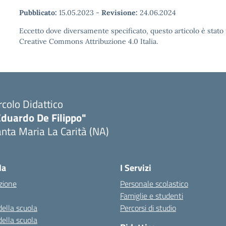
Pubblicato:
15.05.2023
-
Revisione:
24.06.2024
Eccetto dove diversamente specificato, questo articolo è stato 
Creative Commons Attribuzione 4.0 Italia.
rcolo Didattico
Eduardo De Filippo"
nta Maria La Carità (NA)
Visita la pagina iniziale della scuola
la
I Servizi
zione
Personale scolastico
Famiglie e studenti
della scuola
Percorsi di studio
della scuola