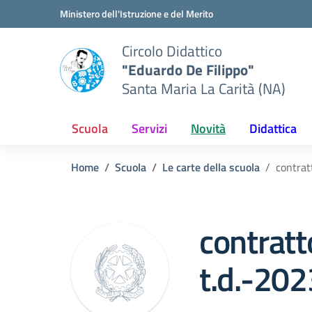
Vai ai contenuti
Vai al menu di navigazione
Vai al footer
Ministero dell'Istruzione e del Merito
Circolo Didattico
"Eduardo De Filippo"
Santa Maria La Carità (NA)
Scuola
Servizi
Novità
Didattica
Home
Scuola
Le carte della scuola
contrat
contratt
t.d.-20