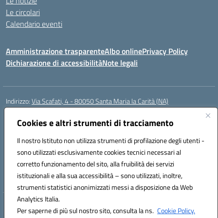
Le notizie
Le circolari
Calendario eventi
Amministrazione trasparente
Albo online
Privacy Policy
Dichiarazione di accessibilità
Note legali
Indirizzo:
Via Scafati, 4 - 80050 Santa Maria la Carità (NA)
Centralino:
0818741506
Email:
NAEE21900T@istruzione.it
Posta elettronica certificata (PEC):
Cookies e altri strumenti di tracciamento
NAEE21900T@pec.istruzione.it
Codice fiscale: 90016250632
Il nostro Istituto non utilizza strumenti di profilazione degli utenti -
Codice meccanografico:
NAEE21900T
sono utilizzati esclusivamente cookies tecnici necessari al
Codice Indice delle Pubbliche Amministrazioni (IPA): istsc_naee21900t
corretto funzionamento del sito, alla fruibilità dei servizi
Codice unico di fatturazione (CUF): UFZ0X6
istituzionali e alla sua accessibilità – sono utilizzati, inoltre,
strumenti statistici anonimizzati messi a disposizione da Web
Analytics Italia.
Hosting & Powered by 3D Solution S.r.l.
Per saperne di più sul nostro sito, consulta la ns.
Cookie Policy.