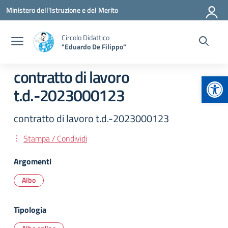
Vai ai contenuti
Vai al menu di navigazione
Vai al footer
Ministero dell'Istruzione e del Merito
Circolo Didattico
"Eduardo De Filippo"
contratto di lavoro
Apr
t.d.-2023000123
contratto di lavoro t.d.-2023000123
Stampa / Condividi
Argomenti
Albo
Tipologia