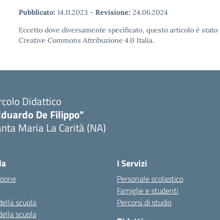
Pubblicato:
14.11.2023
-
Revisione:
24.06.2024
Eccetto dove diversamente specificato, questo articolo è stato 
Creative Commons Attribuzione 4.0 Italia.
rcolo Didattico
Eduardo De Filippo"
nta Maria La Carità (NA)
Visita la pagina iniziale della scuola
la
I Servizi
zione
Personale scolastico
Famiglie e studenti
della scuola
Percorsi di studio
della scuola