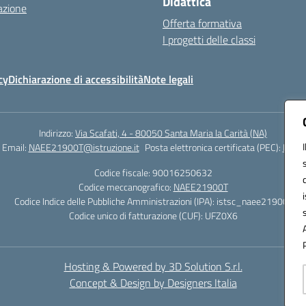
Didattica
azione
Offerta formativa
I progetti delle classi
cy
Dichiarazione di accessibilità
Note legali
Indirizzo:
Via Scafati, 4 - 80050 Santa Maria la Carità (NA)
Email:
NAEE21900T@istruzione.it
Posta elettronica certificata (PEC):
NAEE2
Codice fiscale: 90016250632
Codice meccanografico:
NAEE21900T
Codice Indice delle Pubbliche Amministrazioni (IPA): istsc_naee21900t
Codice unico di fatturazione (CUF): UFZ0X6
Hosting & Powered by 3D Solution S.r.l.
Concept & Design by Designers Italia