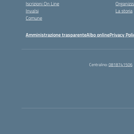
Iscrizioni On Line
Organizz
Invalsi
La storia
Comune
Amministrazione trasparente
Albo online
Privacy Poli
Centralino:
0818741506