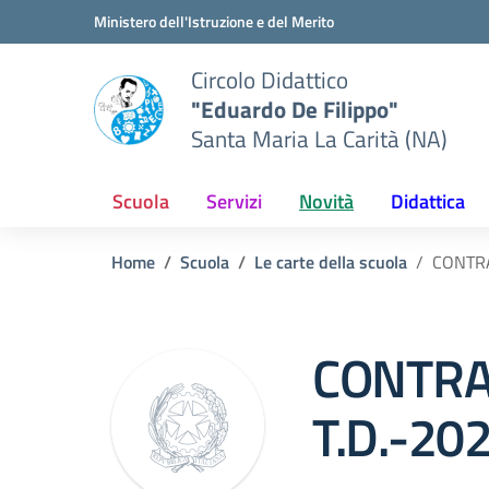
Vai ai contenuti
Vai al menu di navigazione
Vai al footer
Ministero dell'Istruzione e del Merito
Circolo Didattico
"Eduardo De Filippo"
Santa Maria La Carità (NA)
Scuola
Servizi
Novità
Didattica
Home
Scuola
Le carte della scuola
CONTRA
CONTRA
T.D.-20