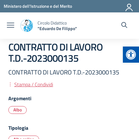
Vai ai contenuti
Vai al menu di navigazione
Vai al footer
Ministero dell'Istruzione e del Merito
Circolo Didattico
"Eduardo De Filippo"
CONTRATTO DI LAVORO
Apr
T.D.-2023000135
CONTRATTO DI LAVORO T.D.-2023000135
Stampa / Condividi
Argomenti
Albo
Tipologia