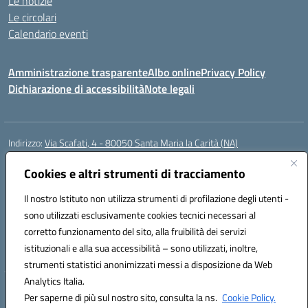
Le notizie
Le circolari
Calendario eventi
Amministrazione trasparente
Albo online
Privacy Policy
Dichiarazione di accessibilità
Note legali
Indirizzo:
Via Scafati, 4 - 80050 Santa Maria la Carità (NA)
Centralino:
0818741506
Email:
NAEE21900T@istruzione.it
Posta elettronica certificata (PEC):
Cookies e altri strumenti di tracciamento
NAEE21900T@pec.istruzione.it
Codice fiscale: 90016250632
Il nostro Istituto non utilizza strumenti di profilazione degli utenti -
Codice meccanografico:
NAEE21900T
sono utilizzati esclusivamente cookies tecnici necessari al
Codice Indice delle Pubbliche Amministrazioni (IPA): istsc_naee21900t
corretto funzionamento del sito, alla fruibilità dei servizi
Codice unico di fatturazione (CUF): UFZ0X6
istituzionali e alla sua accessibilità – sono utilizzati, inoltre,
strumenti statistici anonimizzati messi a disposizione da Web
Analytics Italia.
Hosting & Powered by 3D Solution S.r.l.
Per saperne di più sul nostro sito, consulta la ns.
Cookie Policy.