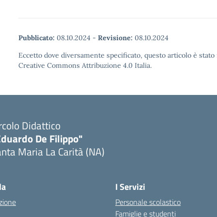
Pubblicato:
08.10.2024
-
Revisione:
08.10.2024
Eccetto dove diversamente specificato, questo articolo è stato 
Creative Commons Attribuzione 4.0 Italia.
rcolo Didattico
Eduardo De Filippo"
nta Maria La Carità (NA)
Visita la pagina iniziale della scuola
la
I Servizi
zione
Personale scolastico
Famiglie e studenti