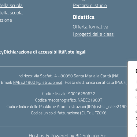
della scuola
Percorsi di studio
della scuola
Didattica
azione
Offerta formativa
I progetti delle classi
cy
Dichiarazione di accessibilità
Note legali
Indirizzo:
Via Scafati, 4 - 80050 Santa Maria la Carità (NA)
Email:
NAEE21900T@istruzione.it
Posta elettronica certificata (PEC):
NAEE2
Codice fiscale: 90016250632
Codice meccanografico:
NAEE21900T
Codice Indice delle Pubbliche Amministrazioni (IPA): istsc_naee21900t
Codice unico di fatturazione (CUF): UFZ0X6
Hosting & Powered by 3D Solution S.r.l.