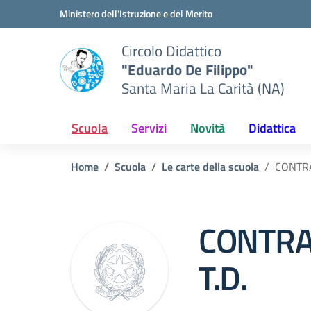
Vai ai contenuti
Vai al menu di navigazione
Vai al footer
Ministero dell'Istruzione e del Merito
Circolo Didattico
"Eduardo De Filippo"
Santa Maria La Carità (NA)
Scuola
Servizi
Novità
Didattica
Home
Scuola
Le carte della scuola
CONTRA
CONTRA
T.D.