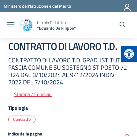
Vai ai contenuti
Vai al menu di navigazione
Vai al footer
Ministero dell'Istruzione e del Merito
Circolo Didattico
"Eduardo De Filippo"
CONTRATTO DI LAVORO T.D.
Apr
CONTRATTO DI LAVORO T.D. GRAD. ISTITUTO II
FASCIA COMUNE SU SOSTEGNO ST POSTO 72
H24 DAL 8/10/2024 AL 9/12/2024 INDIV.
7022 DEL 7/10/2024
Stampa / Condividi
Tipologia
Contratto
Indice della pagina