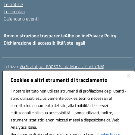
Le notizie
Le circolari
Calendario eventi
Amministrazione trasparente
Albo online
Privacy Policy
Dichiarazione di accessibilità
Note legali
Indirizzo:
Via Scafati, 4 - 80050 Santa Maria la Carità (NA)
Centralino:
0818741506
Email:
NAEE21900T@istruzione.it
Posta elettronica certificata (PEC):
Cookies e altri strumenti di tracciamento
NAEE21900T@pec.istruzione.it
Codice fiscale: 90016250632
Il nostro Istituto non utilizza strumenti di profilazione degli utenti -
Codice meccanografico:
NAEE21900T
sono utilizzati esclusivamente cookies tecnici necessari al
Codice Indice delle Pubbliche Amministrazioni (IPA): istsc_naee21900t
corretto funzionamento del sito, alla fruibilità dei servizi
Codice unico di fatturazione (CUF): UFZ0X6
istituzionali e alla sua accessibilità – sono utilizzati, inoltre,
strumenti statistici anonimizzati messi a disposizione da Web
Analytics Italia.
Hosting & Powered by 3D Solution S.r.l.
Per saperne di più sul nostro sito, consulta la ns.
Cookie Policy.