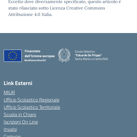
Eccetto dove diversamente specificato, questo articolo è
stato rilasciato sotto Licenza Creative Commons
Attribuzione 4.0 Italia.
Circolo Didattico
"Eduardo De Filippo"
Santa Maria La Carità (NA)
— Visita la pagina iniziale della scuola
Link Esterni
MIUR
Ufficio Scolastico Regionale
Ufficio Scolastico Territoriale
Scuola in Chiaro
Iscrizioni On Line
Invalsi
Comune