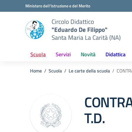
Vai ai contenuti
Vai al menu di navigazione
Vai al footer
Ministero dell'Istruzione e del Merito
Circolo Didattico
"Eduardo De Filippo"
Santa Maria La Carità (NA)
Scuola
Servizi
Novità
Didattica
Home
Scuola
Le carte della scuola
CONTRA
CONTRA
T.D.