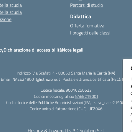
della scuola
Percorsi di studio
della scuola
Didattica
azione
Offerta formativa
I progetti delle classi
cy
Dichiarazione di accessibilità
Note legali
Indirizzo:
Via Scafati, 4 - 80050 Santa Maria la Carità (NA)
Email:
NAEE21900T@istruzione.it
Posta elettronica certificata (PEC):
NAEE2
Codice fiscale: 90016250632
Codice meccanografico:
NAEE21900T
Codice Indice delle Pubbliche Amministrazioni (IPA): istsc_naee21900t
Codice unico di fatturazione (CUF): UFZ0X6
Hosting & Powered by 3D Solution S.r.l.