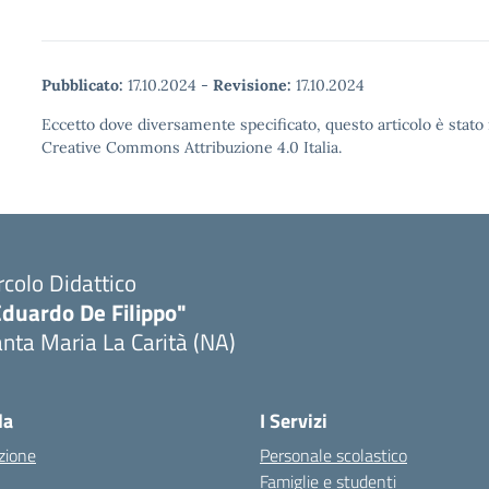
Pubblicato:
17.10.2024
-
Revisione:
17.10.2024
Eccetto dove diversamente specificato, questo articolo è stato 
Creative Commons Attribuzione 4.0 Italia.
rcolo Didattico
Eduardo De Filippo"
nta Maria La Carità (NA)
Visita la pagina iniziale della scuola
la
I Servizi
zione
Personale scolastico
Famiglie e studenti