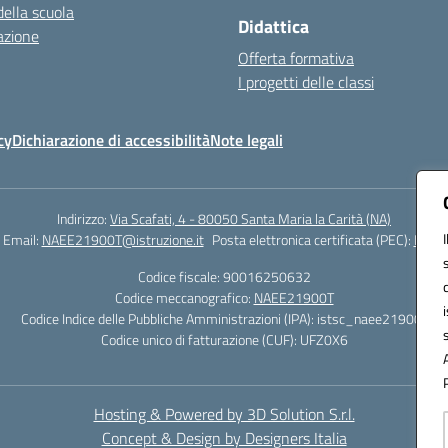
della scuola
Didattica
azione
Offerta formativa
I progetti delle classi
cy
Dichiarazione di accessibilità
Note legali
Indirizzo:
Via Scafati, 4 - 80050 Santa Maria la Carità (NA)
Email:
NAEE21900T@istruzione.it
Posta elettronica certificata (PEC):
NAEE2
Codice fiscale: 90016250632
Codice meccanografico:
NAEE21900T
Codice Indice delle Pubbliche Amministrazioni (IPA): istsc_naee21900t
Codice unico di fatturazione (CUF): UFZ0X6
Hosting & Powered by 3D Solution S.r.l.
Concept & Design by Designers Italia