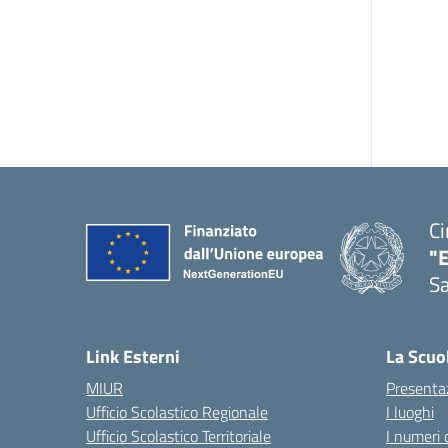
Ci
"
Sa
— 
Link Esterni
La Scuo
MIUR
Presenta
Ufficio Scolastico Regionale
I luoghi
Ufficio Scolastico Territoriale
I numeri 