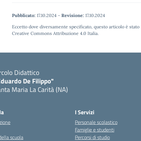
Pubblicato:
17.10.2024
-
Revisione:
17.10.2024
Eccetto dove diversamente specificato, questo articolo è stato 
Creative Commons Attribuzione 4.0 Italia.
rcolo Didattico
Eduardo De Filippo"
nta Maria La Carità (NA)
Visita la pagina iniziale della scuola
la
I Servizi
zione
Personale scolastico
Famiglie e studenti
della scuola
Percorsi di studio