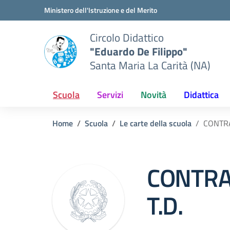
Vai ai contenuti
Vai al menu di navigazione
Vai al footer
Ministero dell'Istruzione e del Merito
Circolo Didattico
"Eduardo De Filippo"
Santa Maria La Carità (NA)
Scuola
Servizi
Novità
Didattica
Home
Scuola
Le carte della scuola
CONTRA
CONTRA
T.D.