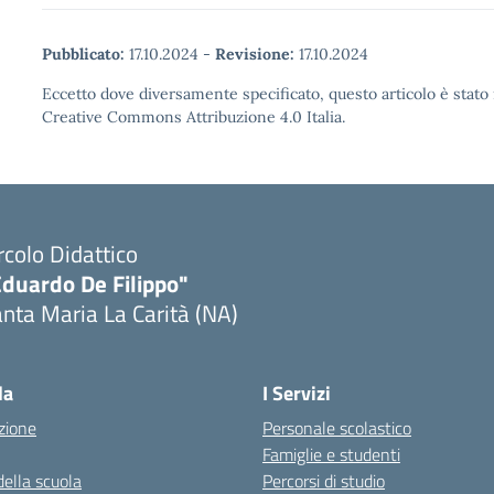
Pubblicato:
17.10.2024
-
Revisione:
17.10.2024
Eccetto dove diversamente specificato, questo articolo è stato 
Creative Commons Attribuzione 4.0 Italia.
rcolo Didattico
Eduardo De Filippo"
nta Maria La Carità (NA)
Visita la pagina iniziale della scuola
la
I Servizi
zione
Personale scolastico
Famiglie e studenti
della scuola
Percorsi di studio