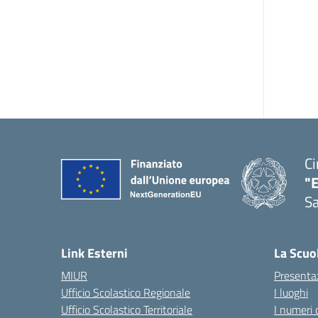
Ci
"
Sa
— 
Link Esterni
La Scuo
MIUR
Presenta
Ufficio Scolastico Regionale
I luoghi
Ufficio Scolastico Territoriale
I numeri 