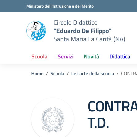
Vai ai contenuti
Vai al menu di navigazione
Vai al footer
Ministero dell'Istruzione e del Merito
Circolo Didattico
"Eduardo De Filippo"
Santa Maria La Carità (NA)
Scuola
Servizi
Novità
Didattica
Home
Scuola
Le carte della scuola
CONTRA
CONTRA
T.D.