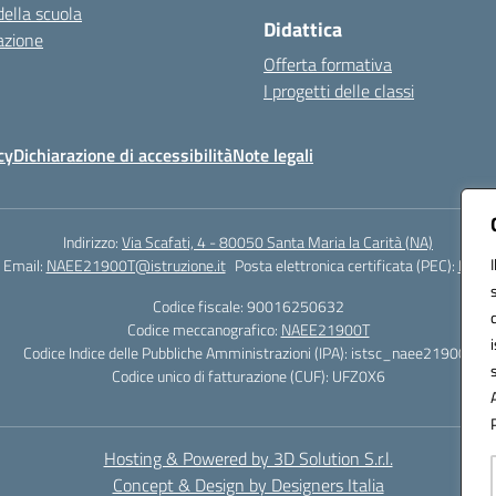
della scuola
Didattica
azione
Offerta formativa
I progetti delle classi
cy
Dichiarazione di accessibilità
Note legali
Indirizzo:
Via Scafati, 4 - 80050 Santa Maria la Carità (NA)
Email:
NAEE21900T@istruzione.it
Posta elettronica certificata (PEC):
NAEE2
Codice fiscale: 90016250632
Codice meccanografico:
NAEE21900T
Codice Indice delle Pubbliche Amministrazioni (IPA): istsc_naee21900t
Codice unico di fatturazione (CUF): UFZ0X6
Hosting & Powered by 3D Solution S.r.l.
Concept & Design by Designers Italia