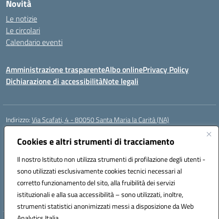
Novità
Le notizie
Le circolari
Calendario eventi
Amministrazione trasparente
Albo online
Privacy Policy
Dichiarazione di accessibilità
Note legali
Indirizzo:
Via Scafati, 4 - 80050 Santa Maria la Carità (NA)
Centralino:
0818741506
Email:
NAEE21900T@istruzione.it
Posta elettronica certificata (PEC):
Cookies e altri strumenti di tracciamento
NAEE21900T@pec.istruzione.it
Codice fiscale: 90016250632
Il nostro Istituto non utilizza strumenti di profilazione degli utenti -
Codice meccanografico:
NAEE21900T
sono utilizzati esclusivamente cookies tecnici necessari al
Codice Indice delle Pubbliche Amministrazioni (IPA): istsc_naee21900t
corretto funzionamento del sito, alla fruibilità dei servizi
Codice unico di fatturazione (CUF): UFZ0X6
istituzionali e alla sua accessibilità – sono utilizzati, inoltre,
strumenti statistici anonimizzati messi a disposizione da Web
Analytics Italia.