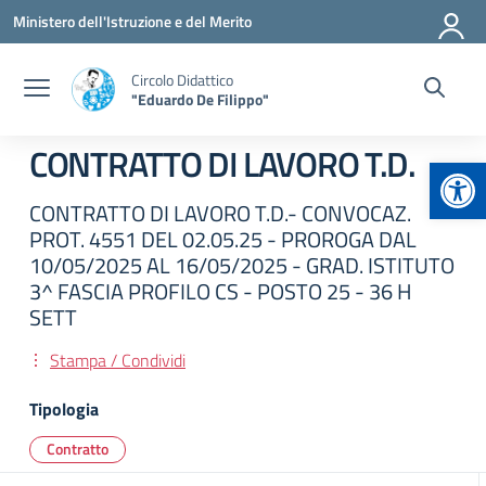
Vai ai contenuti
Vai al menu di navigazione
Vai al footer
Ministero dell'Istruzione e del Merito
Circolo Didattico
"Eduardo De Filippo"
CONTRATTO DI LAVORO T.D.
Apr
CONTRATTO DI LAVORO T.D.- CONVOCAZ.
PROT. 4551 DEL 02.05.25 - PROROGA DAL
10/05/2025 AL 16/05/2025 - GRAD. ISTITUTO
3^ FASCIA PROFILO CS - POSTO 25 - 36 H
SETT
Stampa / Condividi
Tipologia
Contratto