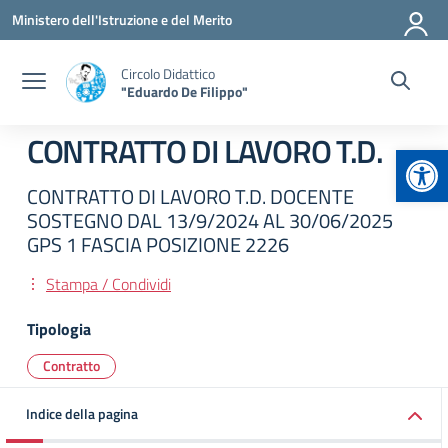
Vai ai contenuti
Vai al menu di navigazione
Vai al footer
Ministero dell'Istruzione e del Merito
Circolo Didattico
"Eduardo De Filippo"
CONTRATTO DI LAVORO T.D.
Apr
CONTRATTO DI LAVORO T.D. DOCENTE
SOSTEGNO DAL 13/9/2024 AL 30/06/2025
GPS 1 FASCIA POSIZIONE 2226
Stampa / Condividi
Tipologia
Contratto
Indice della pagina