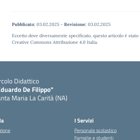
Pubblicato:
03.02.2025
-
Revisione:
03.02.2025
Eccetto dove diversamente specificato, questo articolo è stato 
Creative Commons Attribuzione 4.0 Italia.
rcolo Didattico
Eduardo De Filippo"
nta Maria La Carità (NA)
Visita la pagina iniziale della scuola
la
I Servizi
zione
Personale scolastico
Famiglie e studenti