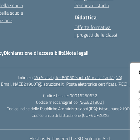
della scuola
Percorsi di studio
della scuola
Didattica
azione
Offerta formativa
I progetti delle classi
cy
Dichiarazione di accessibilità
Note legali
Indirizzo:
Via Scafati, 4 - 80050 Santa Maria la Carità (NA)
Email:
NAEE21900T@istruzione.it
Posta elettronica certificata (PEC):
NAEE2
Codice fiscale: 90016250632
Codice meccanografico:
NAEE21900T
Codice Indice delle Pubbliche Amministrazioni (IPA): istsc_naee21900t
Codice unico di fatturazione (CUF): UFZ0X6
Hosting & Powered by 3D Solution S.r.l.