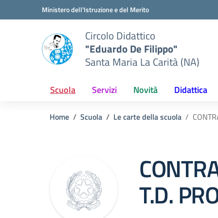
Vai ai contenuti
Vai al menu di navigazione
Vai al footer
Ministero dell'Istruzione e del Merito
Circolo Didattico
"Eduardo De Filippo"
Santa Maria La Carità (NA)
Scuola
Servizi
Novità
Didattica
Home
Scuola
Le carte della scuola
CONTRA
CONTRA
T.D. P