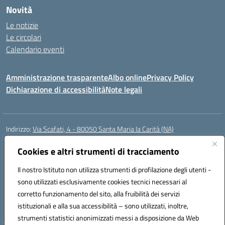
Novità
Le notizie
Le circolari
Calendario eventi
Amministrazione trasparente
Albo online
Privacy Policy
Dichiarazione di accessibilità
Note legali
Indirizzo:
Via Scafati, 4 - 80050 Santa Maria la Carità (NA)
Centralino:
0818741506
Email:
NAEE21900T@istruzione.it
Posta elettronica certificata (PEC):
Cookies e altri strumenti di tracciamento
NAEE21900T@pec.istruzione.it
Codice fiscale: 90016250632
Il nostro Istituto non utilizza strumenti di profilazione degli utenti -
Codice meccanografico:
NAEE21900T
sono utilizzati esclusivamente cookies tecnici necessari al
Codice Indice delle Pubbliche Amministrazioni (IPA): istsc_naee21900t
corretto funzionamento del sito, alla fruibilità dei servizi
Codice unico di fatturazione (CUF): UFZ0X6
istituzionali e alla sua accessibilità – sono utilizzati, inoltre,
strumenti statistici anonimizzati messi a disposizione da Web