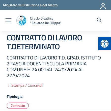
Vai ai contenuti
Vai al menu di navigazione
Vai al footer
Ministero dell'Istruzione e del Merito
Circolo Didattico
"Eduardo De Filippo"
CONTRATTO DI LAVORO
Apr
T.DETERMINATO
CONTRATTO DI LAVORO T.D. GRAD. ISTITUTO
2 FASCIA DOCENTI SCUOLA PRIMARIA
COMUNE H 24.00 DAL 24/9/2024 AL
27/9/2024
Stampa / Condividi
Tipologia
Contratto