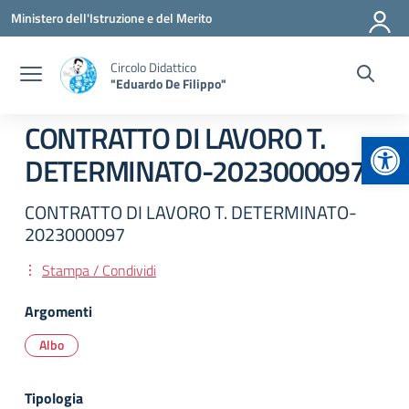
Vai ai contenuti
Vai al menu di navigazione
Vai al footer
Ministero dell'Istruzione e del Merito
Circolo Didattico
"Eduardo De Filippo"
CONTRATTO DI LAVORO T.
Apr
DETERMINATO-2023000097
CONTRATTO DI LAVORO T. DETERMINATO-
2023000097
Stampa / Condividi
Argomenti
Albo
Tipologia