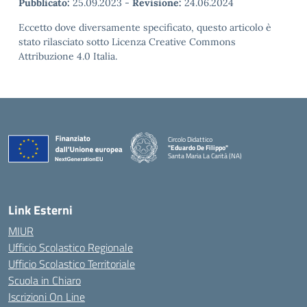
Pubblicato:
25.09.2023
-
Revisione:
24.06.2024
Eccetto dove diversamente specificato, questo articolo è
stato rilasciato sotto Licenza Creative Commons
Attribuzione 4.0 Italia.
Circolo Didattico
"Eduardo De Filippo"
Santa Maria La Carità (NA)
— Visita la pagina iniziale della scuola
Link Esterni
MIUR
Ufficio Scolastico Regionale
Ufficio Scolastico Territoriale
Scuola in Chiaro
Iscrizioni On Line