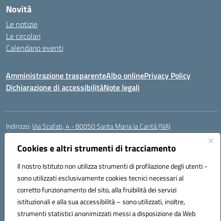
Novità
Le notizie
Le circolari
Calendario eventi
Amministrazione trasparente
Albo online
Privacy Policy
Dichiarazione di accessibilità
Note legali
Indirizzo:
Via Scafati, 4 - 80050 Santa Maria la Carità (NA)
Centralino:
0818741506
Email:
NAEE21900T@istruzione.it
Posta elettronica certificata (PEC):
Cookies e altri strumenti di tracciamento
NAEE21900T@pec.istruzione.it
Codice fiscale: 90016250632
Il nostro Istituto non utilizza strumenti di profilazione degli utenti -
Codice meccanografico:
NAEE21900T
sono utilizzati esclusivamente cookies tecnici necessari al
Codice Indice delle Pubbliche Amministrazioni (IPA): istsc_naee21900t
corretto funzionamento del sito, alla fruibilità dei servizi
Codice unico di fatturazione (CUF): UFZ0X6
istituzionali e alla sua accessibilità – sono utilizzati, inoltre,
strumenti statistici anonimizzati messi a disposizione da Web