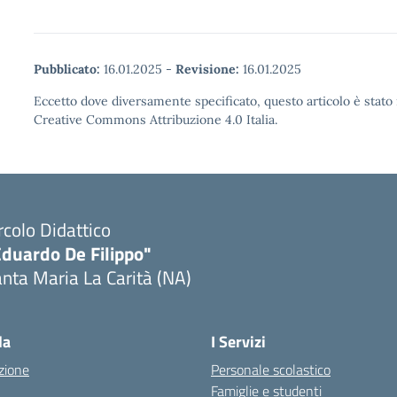
Pubblicato:
16.01.2025
-
Revisione:
16.01.2025
Eccetto dove diversamente specificato, questo articolo è stato 
Creative Commons Attribuzione 4.0 Italia.
rcolo Didattico
Eduardo De Filippo"
nta Maria La Carità (NA)
Visita la pagina iniziale della scuola
la
I Servizi
zione
Personale scolastico
Famiglie e studenti