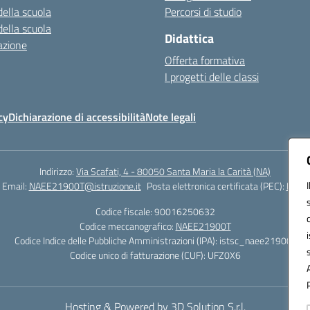
della scuola
Percorsi di studio
della scuola
Didattica
azione
Offerta formativa
I progetti delle classi
cy
Dichiarazione di accessibilità
Note legali
Indirizzo:
Via Scafati, 4 - 80050 Santa Maria la Carità (NA)
Email:
NAEE21900T@istruzione.it
Posta elettronica certificata (PEC):
NAEE2
Codice fiscale: 90016250632
Codice meccanografico:
NAEE21900T
Codice Indice delle Pubbliche Amministrazioni (IPA): istsc_naee21900t
Codice unico di fatturazione (CUF): UFZ0X6
Hosting & Powered by 3D Solution S.r.l.