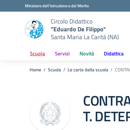
Vai ai contenuti
Vai al menu di navigazione
Vai al footer
Ministero dell'Istruzione e del Merito
Circolo Didattico
"Eduardo De Filippo"
Santa Maria La Carità (NA)
Scuola
Servizi
Novità
Didattica
Home
Scuola
Le carte della scuola
CONTRA
CONTRA
T. DET