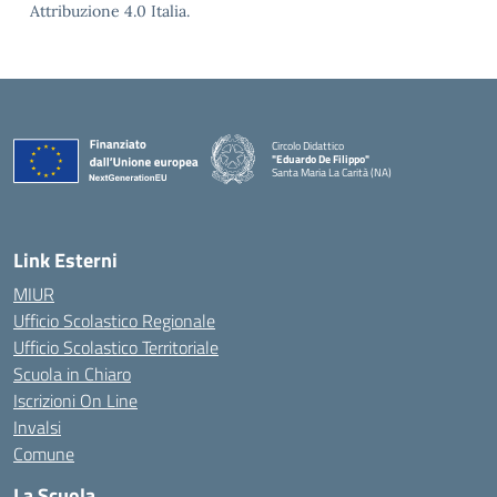
Attribuzione 4.0 Italia.
Circolo Didattico
"Eduardo De Filippo"
Santa Maria La Carità (NA)
— Visita la pagina iniziale della scuola
Link Esterni
MIUR
Ufficio Scolastico Regionale
Ufficio Scolastico Territoriale
Scuola in Chiaro
Iscrizioni On Line
Invalsi
Comune
La Scuola