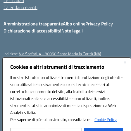
Le circolari
Calendario eventi
Amministrazione trasparente
Albo online
Privacy Policy
Dichiarazione di accessibilità
Note legali
Indirizzo:
Via Scafati, 4 - 80050 Santa Maria la Carità (NA)
Centralino:
0818741506
Email:
NAEE21900T@istruzione.it
Posta elettronica certificata (PEC):
Cookies e altri strumenti di tracciamento
NAEE21900T@pec.istruzione.it
Codice fiscale: 90016250632
Il nostro Istituto non utilizza strumenti di profilazione degli utenti -
Codice meccanografico:
NAEE21900T
sono utilizzati esclusivamente cookies tecnici necessari al
Codice Indice delle Pubbliche Amministrazioni (IPA): istsc_naee21900t
corretto funzionamento del sito, alla fruibilità dei servizi
Codice unico di fatturazione (CUF): UFZ0X6
istituzionali e alla sua accessibilità – sono utilizzati, inoltre,
strumenti statistici anonimizzati messi a disposizione da Web
Analytics Italia.
Hosting & Powered by 3D Solution S.r.l.
Per saperne di più sul nostro sito, consulta la ns.
Cookie Policy.
Concept & Design by Designers Italia