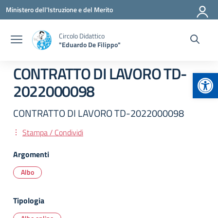
Vai ai contenuti
Vai al menu di navigazione
Vai al footer
Ministero dell'Istruzione e del Merito
Circolo Didattico
"Eduardo De Filippo"
CONTRATTO DI LAVORO TD-
Apr
2022000098
CONTRATTO DI LAVORO TD-2022000098
Stampa / Condividi
Argomenti
Albo
Tipologia