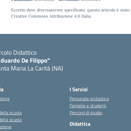
Eccetto dove diversamente specificato, questo articolo è stato 
Creative Commons Attribuzione 4.0 Italia.
rcolo Didattico
Eduardo De Filippo"
nta Maria La Carità (NA)
Visita la pagina iniziale della scuola
la
I Servizi
zione
Personale scolastico
Famiglie e studenti
della scuola
Percorsi di studio
della scuola
Didattica
azione