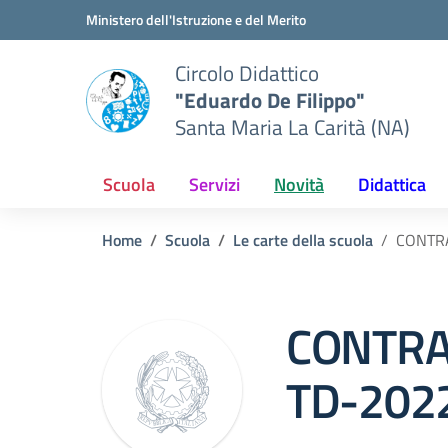
Vai ai contenuti
Vai al menu di navigazione
Vai al footer
Ministero dell'Istruzione e del Merito
Circolo Didattico
"Eduardo De Filippo"
Santa Maria La Carità (NA)
Scuola
Servizi
Novità
Didattica
Home
Scuola
Le carte della scuola
CONTRA
CONTRA
TD-202