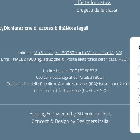
Offerta formativa
I progetti delle classi
cy
Dichiarazione di accessibilità
Note legali
Indirizzo:
Via Scafati, 4 - 80050 Santa Maria la Carità (NA)
Email:
NAEE21900T@istruzione.it
Posta elettronica certificata (PEC):
NAEE2
Codice fiscale: 90016250632
Codice meccanografico:
NAEE21900T
Codice Indice delle Pubbliche Amministrazioni (IPA): istsc_naee21900t
Codice unico di fatturazione (CUF): UFZ0X6
Hosting & Powered by 3D Solution S.r.l.
Concept & Design by Designers Italia