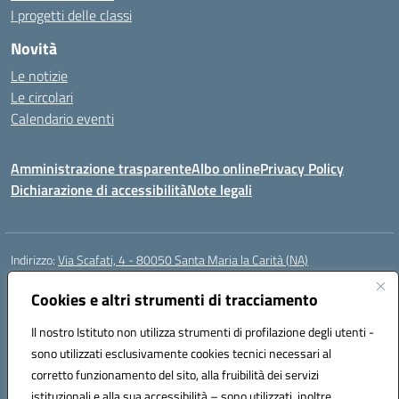
I progetti delle classi
Novità
Le notizie
Le circolari
Calendario eventi
Amministrazione trasparente
Albo online
Privacy Policy
Dichiarazione di accessibilità
Note legali
Indirizzo:
Via Scafati, 4 - 80050 Santa Maria la Carità (NA)
Centralino:
0818741506
Email:
NAEE21900T@istruzione.it
Posta elettronica certificata (PEC):
Cookies e altri strumenti di tracciamento
NAEE21900T@pec.istruzione.it
Codice fiscale: 90016250632
Il nostro Istituto non utilizza strumenti di profilazione degli utenti -
Codice meccanografico:
NAEE21900T
sono utilizzati esclusivamente cookies tecnici necessari al
Codice Indice delle Pubbliche Amministrazioni (IPA): istsc_naee21900t
corretto funzionamento del sito, alla fruibilità dei servizi
Codice unico di fatturazione (CUF): UFZ0X6
istituzionali e alla sua accessibilità – sono utilizzati, inoltre,