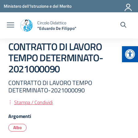
Vai ai contenuti
Vai al menu di navigazione
Vai al footer
Ministero dell'Istruzione e del Merito
Circolo Didattico
"Eduardo De Filippo"
CONTRATTO DI LAVORO
Apr
TEMPO DETERMINATO-
2021000090
CONTRATTO DI LAVORO TEMPO
DETERMINATO-2021000090
Stampa / Condividi
Argomenti
Albo