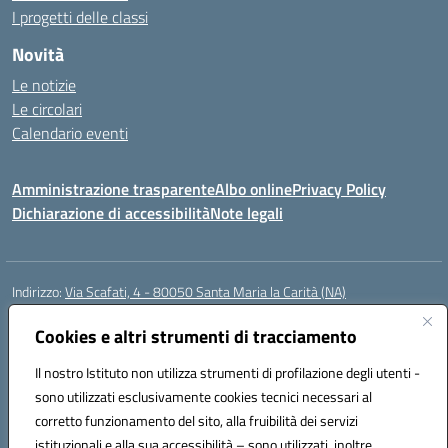
I progetti delle classi
Novità
Le notizie
Le circolari
Calendario eventi
Amministrazione trasparente
Albo online
Privacy Policy
Dichiarazione di accessibilità
Note legali
Indirizzo:
Via Scafati, 4 - 80050 Santa Maria la Carità (NA)
Centralino:
0818741506
Email:
NAEE21900T@istruzione.it
Posta elettronica certificata (PEC):
Cookies e altri strumenti di tracciamento
NAEE21900T@pec.istruzione.it
Codice fiscale: 90016250632
Il nostro Istituto non utilizza strumenti di profilazione degli utenti -
Codice meccanografico:
NAEE21900T
sono utilizzati esclusivamente cookies tecnici necessari al
Codice Indice delle Pubbliche Amministrazioni (IPA): istsc_naee21900t
corretto funzionamento del sito, alla fruibilità dei servizi
Codice unico di fatturazione (CUF): UFZ0X6
istituzionali e alla sua accessibilità – sono utilizzati, inoltre,