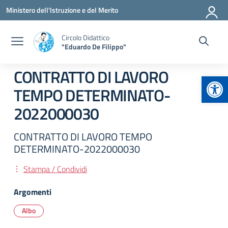
Vai ai contenuti
Vai al menu di navigazione
Vai al footer
Ministero dell'Istruzione e del Merito
Circolo Didattico
"Eduardo De Filippo"
CONTRATTO DI LAVORO
Apr
TEMPO DETERMINATO-
2022000030
CONTRATTO DI LAVORO TEMPO
DETERMINATO-2022000030
Stampa / Condividi
Argomenti
Albo