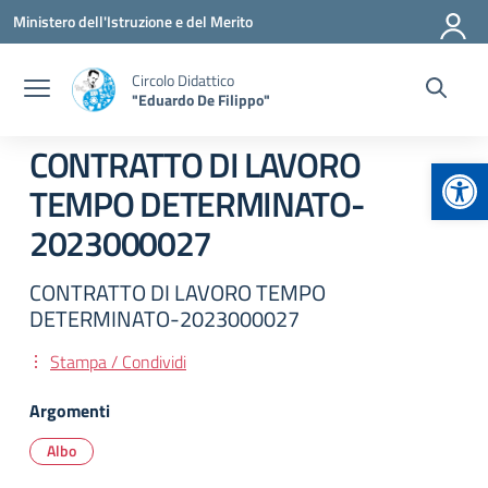
Vai ai contenuti
Vai al menu di navigazione
Vai al footer
Ministero dell'Istruzione e del Merito
Circolo Didattico
"Eduardo De Filippo"
CONTRATTO DI LAVORO
Apr
TEMPO DETERMINATO-
2023000027
CONTRATTO DI LAVORO TEMPO
DETERMINATO-2023000027
Stampa / Condividi
Argomenti
Albo