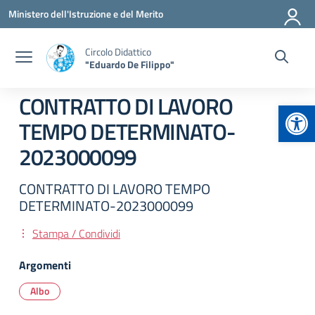
Vai ai contenuti
Vai al menu di navigazione
Vai al footer
Ministero dell'Istruzione e del Merito
Circolo Didattico
"Eduardo De Filippo"
CONTRATTO DI LAVORO
Apr
TEMPO DETERMINATO-
2023000099
CONTRATTO DI LAVORO TEMPO
DETERMINATO-2023000099
Stampa / Condividi
Argomenti
Albo