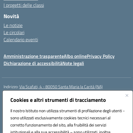
I progetti delle classi
Novità
Le notizie
Le circolari
Calendario eventi
Amministrazione trasparente
Albo online
Privacy Policy
Dichiarazione di accessibilità
Note legali
Indirizzo:
Via Scafati, 4 - 80050 Santa Maria la Carità (NA)
Centralino:
0818741506
Email:
NAEE21900T@istruzione.it
Posta elettronica certificata (PEC):
Cookies e altri strumenti di tracciamento
NAEE21900T@pec.istruzione.it
Codice fiscale: 90016250632
Il nostro Istituto non utilizza strumenti di profilazione degli utenti -
Codice meccanografico:
NAEE21900T
sono utilizzati esclusivamente cookies tecnici necessari al
Codice Indice delle Pubbliche Amministrazioni (IPA): istsc_naee21900t
corretto funzionamento del sito, alla fruibilità dei servizi
Codice unico di fatturazione (CUF): UFZ0X6
istituzionali e alla sua accessibilità – sono utilizzati, inoltre,