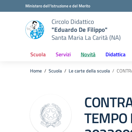
Vai ai contenuti
Vai al menu di navigazione
Vai al footer
Ministero dell'Istruzione e del Merito
Circolo Didattico
"Eduardo De Filippo"
Santa Maria La Carità (NA)
Scuola
Servizi
Novità
Didattica
Home
Scuola
Le carte della scuola
CONTR
CONTRA
TEMPO 