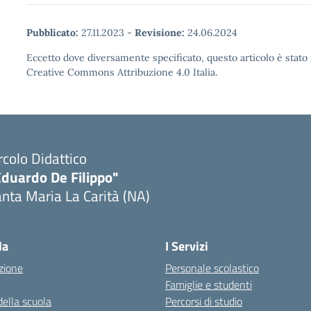
Pubblicato:
27.11.2023
-
Revisione:
24.06.2024
Eccetto dove diversamente specificato, questo articolo è stato 
Creative Commons Attribuzione 4.0 Italia.
rcolo Didattico
Eduardo De Filippo"
nta Maria La Carità (NA)
Visita la pagina iniziale della scuola
la
I Servizi
zione
Personale scolastico
Famiglie e studenti
della scuola
Percorsi di studio