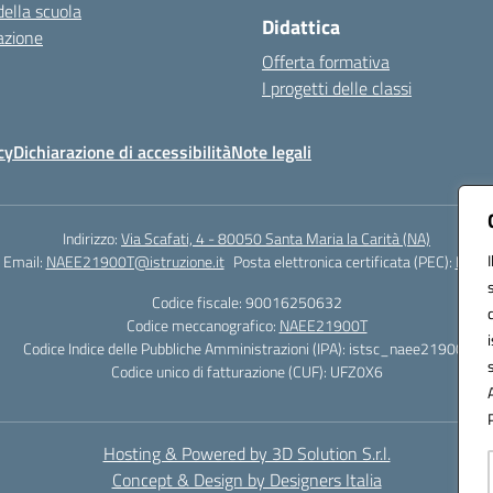
della scuola
Didattica
azione
Offerta formativa
I progetti delle classi
cy
Dichiarazione di accessibilità
Note legali
Indirizzo:
Via Scafati, 4 - 80050 Santa Maria la Carità (NA)
Email:
NAEE21900T@istruzione.it
Posta elettronica certificata (PEC):
NAEE2
Codice fiscale: 90016250632
Codice meccanografico:
NAEE21900T
Codice Indice delle Pubbliche Amministrazioni (IPA): istsc_naee21900t
Codice unico di fatturazione (CUF): UFZ0X6
Hosting & Powered by 3D Solution S.r.l.
Concept & Design by Designers Italia