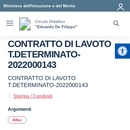
Vai ai contenuti
Vai al menu di navigazione
Vai al footer
Ministero dell'Istruzione e del Merito
Circolo Didattico
"Eduardo De Filippo"
CONTRATTO DI LAVOTO
Apr
T.DETERMINATO-
2022000143
CONTRATTO DI LAVOTO
T.DETERMINATO-2022000143
Stampa / Condividi
Argomenti
Albo