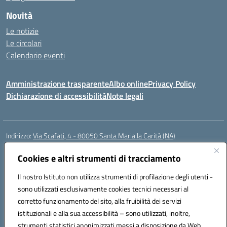
Novità
Le notizie
Le circolari
Calendario eventi
Amministrazione trasparente
Albo online
Privacy Policy
Dichiarazione di accessibilità
Note legali
Indirizzo:
Via Scafati, 4 - 80050 Santa Maria la Carità (NA)
Centralino:
0818741506
Email:
NAEE21900T@istruzione.it
Posta elettronica certificata (PEC):
Cookies e altri strumenti di tracciamento
NAEE21900T@pec.istruzione.it
Codice fiscale: 90016250632
Il nostro Istituto non utilizza strumenti di profilazione degli utenti -
Codice meccanografico:
NAEE21900T
sono utilizzati esclusivamente cookies tecnici necessari al
Codice Indice delle Pubbliche Amministrazioni (IPA): istsc_naee21900t
corretto funzionamento del sito, alla fruibilità dei servizi
Codice unico di fatturazione (CUF): UFZ0X6
istituzionali e alla sua accessibilità – sono utilizzati, inoltre,
strumenti statistici anonimizzati messi a disposizione da Web