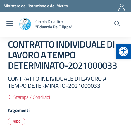
Vai ai contenuti
Vai al menu di navigazione
Vai al footer
Ministero dell'Istruzione e del Merito
Circolo Didattico
"Eduardo De Filippo"
CONTRATTO INDIVIDUALE DI
Apr
LAVORO A TEMPO
DETERMINATO-2021000033
CONTRATTO INDIVIDUALE DI LAVORO A
TEMPO DETERMINATO-2021000033
Stampa / Condividi
Argomenti
Albo