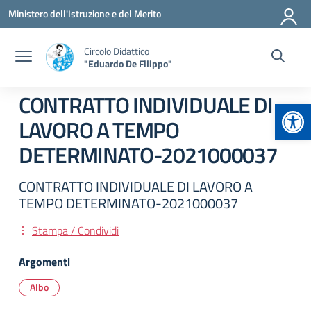
Vai ai contenuti
Vai al menu di navigazione
Vai al footer
Ministero dell'Istruzione e del Merito
Circolo Didattico
"Eduardo De Filippo"
CONTRATTO INDIVIDUALE DI
Apr
LAVORO A TEMPO
DETERMINATO-2021000037
CONTRATTO INDIVIDUALE DI LAVORO A
TEMPO DETERMINATO-2021000037
Stampa / Condividi
Argomenti
Albo