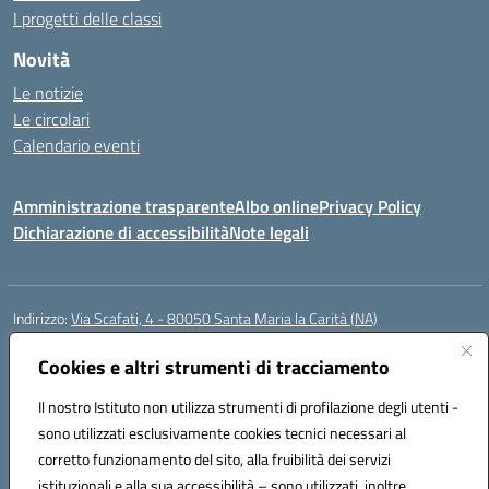
I progetti delle classi
Novità
Le notizie
Le circolari
Calendario eventi
Amministrazione trasparente
Albo online
Privacy Policy
Dichiarazione di accessibilità
Note legali
Indirizzo:
Via Scafati, 4 - 80050 Santa Maria la Carità (NA)
Centralino:
0818741506
Email:
NAEE21900T@istruzione.it
Posta elettronica certificata (PEC):
Cookies e altri strumenti di tracciamento
NAEE21900T@pec.istruzione.it
Codice fiscale: 90016250632
Il nostro Istituto non utilizza strumenti di profilazione degli utenti -
Codice meccanografico:
NAEE21900T
sono utilizzati esclusivamente cookies tecnici necessari al
Codice Indice delle Pubbliche Amministrazioni (IPA): istsc_naee21900t
corretto funzionamento del sito, alla fruibilità dei servizi
Codice unico di fatturazione (CUF): UFZ0X6
istituzionali e alla sua accessibilità – sono utilizzati, inoltre,