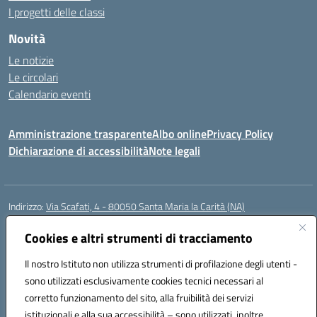
I progetti delle classi
Novità
Le notizie
Le circolari
Calendario eventi
Amministrazione trasparente
Albo online
Privacy Policy
Dichiarazione di accessibilità
Note legali
Indirizzo:
Via Scafati, 4 - 80050 Santa Maria la Carità (NA)
Centralino:
0818741506
Email:
NAEE21900T@istruzione.it
Posta elettronica certificata (PEC):
Cookies e altri strumenti di tracciamento
NAEE21900T@pec.istruzione.it
Codice fiscale: 90016250632
Il nostro Istituto non utilizza strumenti di profilazione degli utenti -
Codice meccanografico:
NAEE21900T
sono utilizzati esclusivamente cookies tecnici necessari al
Codice Indice delle Pubbliche Amministrazioni (IPA): istsc_naee21900t
corretto funzionamento del sito, alla fruibilità dei servizi
Codice unico di fatturazione (CUF): UFZ0X6
istituzionali e alla sua accessibilità – sono utilizzati, inoltre,