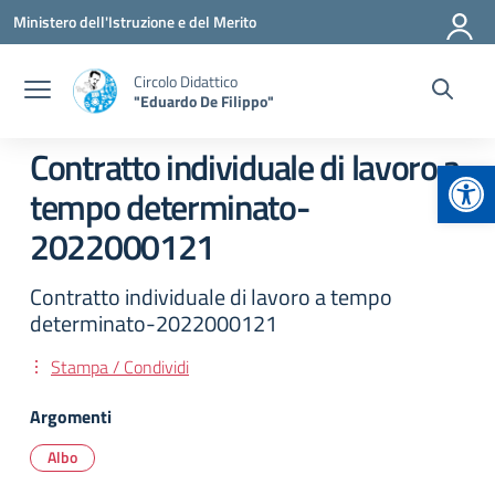
Vai ai contenuti
Vai al menu di navigazione
Vai al footer
Ministero dell'Istruzione e del Merito
Circolo Didattico
"Eduardo De Filippo"
Contratto individuale di lavoro a
Apr
tempo determinato-
2022000121
Contratto individuale di lavoro a tempo
determinato-2022000121
Stampa / Condividi
Argomenti
Albo