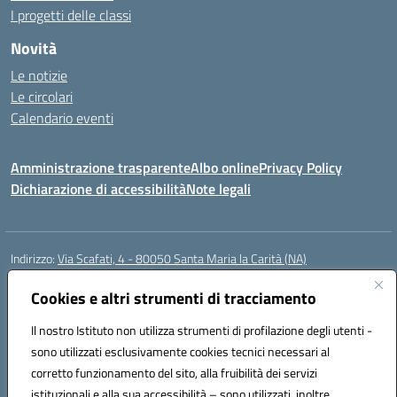
I progetti delle classi
Novità
Le notizie
Le circolari
Calendario eventi
Amministrazione trasparente
Albo online
Privacy Policy
Dichiarazione di accessibilità
Note legali
Indirizzo:
Via Scafati, 4 - 80050 Santa Maria la Carità (NA)
Centralino:
0818741506
Email:
NAEE21900T@istruzione.it
Posta elettronica certificata (PEC):
Cookies e altri strumenti di tracciamento
NAEE21900T@pec.istruzione.it
Codice fiscale: 90016250632
Il nostro Istituto non utilizza strumenti di profilazione degli utenti -
Codice meccanografico:
NAEE21900T
sono utilizzati esclusivamente cookies tecnici necessari al
Codice Indice delle Pubbliche Amministrazioni (IPA): istsc_naee21900t
corretto funzionamento del sito, alla fruibilità dei servizi
Codice unico di fatturazione (CUF): UFZ0X6
istituzionali e alla sua accessibilità – sono utilizzati, inoltre,