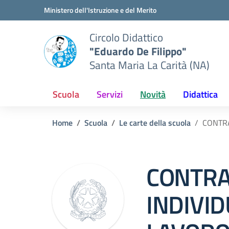
Vai ai contenuti
Vai al menu di navigazione
Vai al footer
Ministero dell'Istruzione e del Merito
Circolo Didattico
"Eduardo De Filippo"
Santa Maria La Carità (NA)
Scuola
Servizi
Novità
Didattica
Home
Scuola
Le carte della scuola
CONTRA
CONTRA
INDIVID