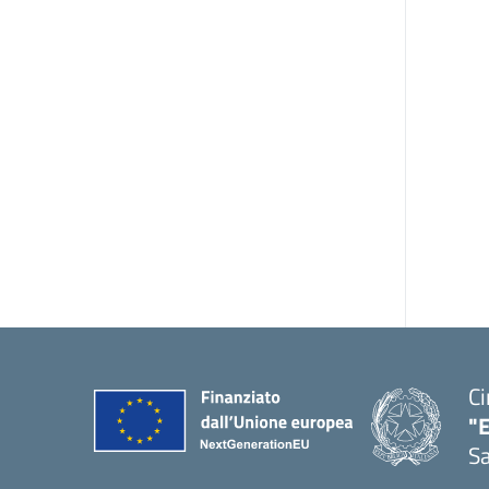
Ci
"
Sa
— 