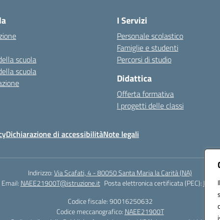
la
I Servizi
zione
Personale scolastico
Famiglie e studenti
della scuola
Percorsi di studio
della scuola
Didattica
azione
Offerta formativa
I progetti delle classi
cy
Dichiarazione di accessibilità
Note legali
Indirizzo:
Via Scafati, 4 - 80050 Santa Maria la Carità (NA)
Email:
NAEE21900T@istruzione.it
Posta elettronica certificata (PEC):
NAEE2
Codice fiscale: 90016250632
Codice meccanografico:
NAEE21900T