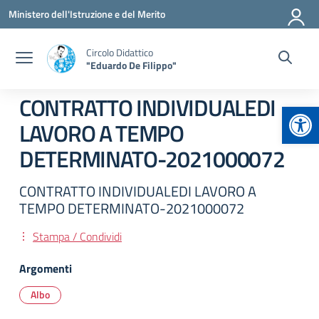
Vai ai contenuti
Vai al menu di navigazione
Vai al footer
Ministero dell'Istruzione e del Merito
Circolo Didattico
"Eduardo De Filippo"
CONTRATTO INDIVIDUALEDI
Apr
LAVORO A TEMPO
DETERMINATO-2021000072
CONTRATTO INDIVIDUALEDI LAVORO A
TEMPO DETERMINATO-2021000072
Stampa / Condividi
Argomenti
Albo