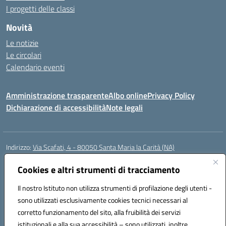
I progetti delle classi
Novità
Le notizie
Le circolari
Calendario eventi
Amministrazione trasparente
Albo online
Privacy Policy
Dichiarazione di accessibilità
Note legali
Indirizzo:
Via Scafati, 4 - 80050 Santa Maria la Carità (NA)
Centralino:
0818741506
Email:
NAEE21900T@istruzione.it
Posta elettronica certificata (PEC):
Cookies e altri strumenti di tracciamento
NAEE21900T@pec.istruzione.it
Codice fiscale: 90016250632
Il nostro Istituto non utilizza strumenti di profilazione degli utenti -
Codice meccanografico:
NAEE21900T
sono utilizzati esclusivamente cookies tecnici necessari al
Codice Indice delle Pubbliche Amministrazioni (IPA): istsc_naee21900t
corretto funzionamento del sito, alla fruibilità dei servizi
Codice unico di fatturazione (CUF): UFZ0X6
istituzionali e alla sua accessibilità – sono utilizzati, inoltre,