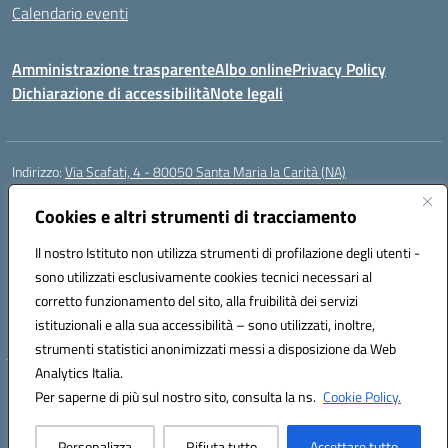
Calendario eventi
Amministrazione trasparente
Albo online
Privacy Policy
Dichiarazione di accessibilità
Note legali
Indirizzo:
Via Scafati, 4 - 80050 Santa Maria la Carità (NA)
Centralino:
0818741506
Email:
NAEE21900T@istruzione.it
Posta elettronica certificata (PEC):
Cookies e altri strumenti di tracciamento
NAEE21900T@pec.istruzione.it
Codice fiscale: 90016250632
Il nostro Istituto non utilizza strumenti di profilazione degli utenti -
Codice meccanografico:
NAEE21900T
sono utilizzati esclusivamente cookies tecnici necessari al
Codice Indice delle Pubbliche Amministrazioni (IPA): istsc_naee21900t
corretto funzionamento del sito, alla fruibilità dei servizi
Codice unico di fatturazione (CUF): UFZ0X6
istituzionali e alla sua accessibilità – sono utilizzati, inoltre,
strumenti statistici anonimizzati messi a disposizione da Web
Analytics Italia.
Hosting & Powered by 3D Solution S.r.l.
Per saperne di più sul nostro sito, consulta la ns.
Cookie Policy.
Concept & Design by Designers Italia
Personalizza
Rifiuta tutto
Accettare tutto