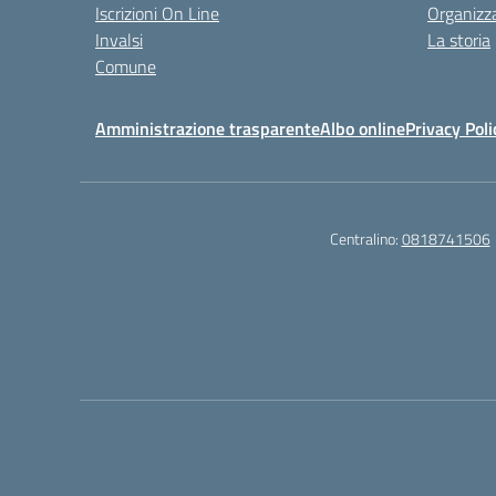
Iscrizioni On Line
Organizz
Invalsi
La storia
Comune
Amministrazione trasparente
Albo online
Privacy Poli
Centralino:
0818741506