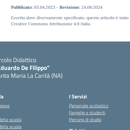
Pubblicato:
05.04.2023
-
Revisione:
24.06.2024
Eccetto dove diversamente specificato, questo articolo è stato 
Creative Commons Attribuzione 4.0 Italia.
rcolo Didattico
Eduardo De Filippo"
nta Maria La Carità (NA)
Visita la pagina iniziale della scuola
la
I Servizi
zione
Personale scolastico
Famiglie e studenti
della scuola
Percorsi di studio
della scuola