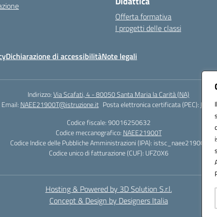
Didattica
azione
Offerta formativa
I progetti delle classi
cy
Dichiarazione di accessibilità
Note legali
Indirizzo:
Via Scafati, 4 - 80050 Santa Maria la Carità (NA)
Email:
NAEE21900T@istruzione.it
Posta elettronica certificata (PEC):
NAEE2
Codice fiscale: 90016250632
Codice meccanografico:
NAEE21900T
Codice Indice delle Pubbliche Amministrazioni (IPA): istsc_naee21900t
Codice unico di fatturazione (CUF): UFZ0X6
Hosting & Powered by 3D Solution S.r.l.
Concept & Design by Designers Italia