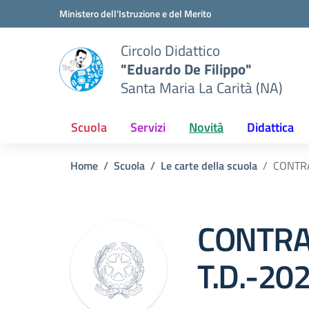
Vai ai contenuti
Vai al menu di navigazione
Vai al footer
Ministero dell'Istruzione e del Merito
Circolo Didattico
"Eduardo De Filippo"
Santa Maria La Carità (NA)
Scuola
Servizi
Novità
Didattica
Home
Scuola
Le carte della scuola
CONTRA
CONTRA
T.D.-20