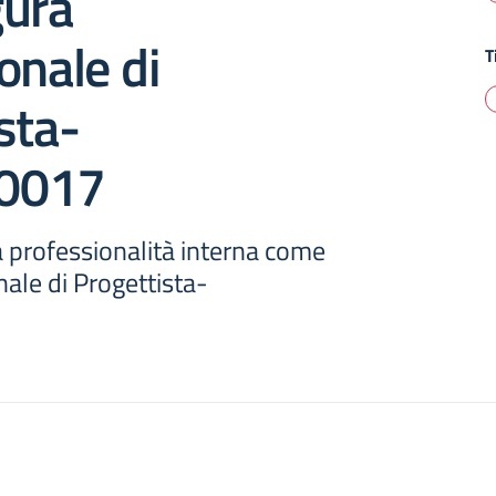
gura
onale di
T
sta-
0017
 professionalità interna come
nale di Progettista-