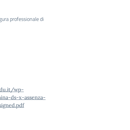
gura professionale di
edu.it/wp-
ina-ds-x-assenza-
signed.pdf