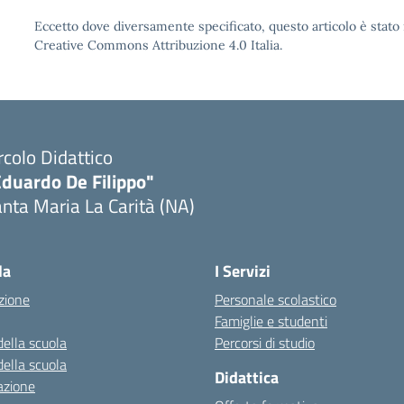
Eccetto dove diversamente specificato, questo articolo è stato 
Creative Commons Attribuzione 4.0 Italia.
rcolo Didattico
Eduardo De Filippo"
nta Maria La Carità (NA)
Visita la pagina iniziale della scuola
la
I Servizi
zione
Personale scolastico
Famiglie e studenti
della scuola
Percorsi di studio
della scuola
Didattica
azione