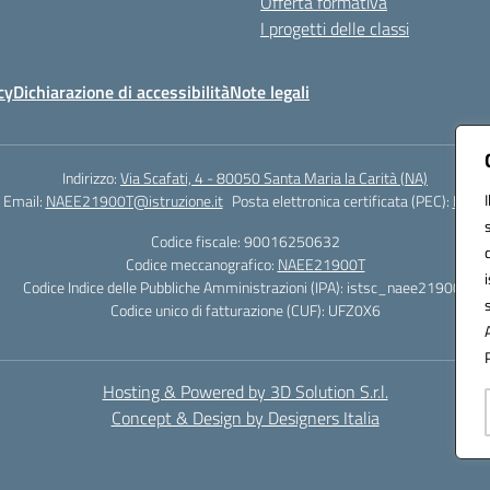
Offerta formativa
I progetti delle classi
cy
Dichiarazione di accessibilità
Note legali
Indirizzo:
Via Scafati, 4 - 80050 Santa Maria la Carità (NA)
Email:
NAEE21900T@istruzione.it
Posta elettronica certificata (PEC):
NAEE2
Codice fiscale: 90016250632
Codice meccanografico:
NAEE21900T
Codice Indice delle Pubbliche Amministrazioni (IPA): istsc_naee21900t
Codice unico di fatturazione (CUF): UFZ0X6
Hosting & Powered by 3D Solution S.r.l.
Concept & Design by Designers Italia