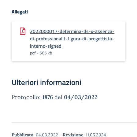
Allegati
2022000017-determina-ds-x-assenza-
di-professionalit-figura-di-progettista-
interno-signed
pdf - 565 kb
Ulteriori informazioni
Protocollo:
1876
del
04/03/2022
Pubblicato:
04.03.2022
-
Revisione:
11.05.2024