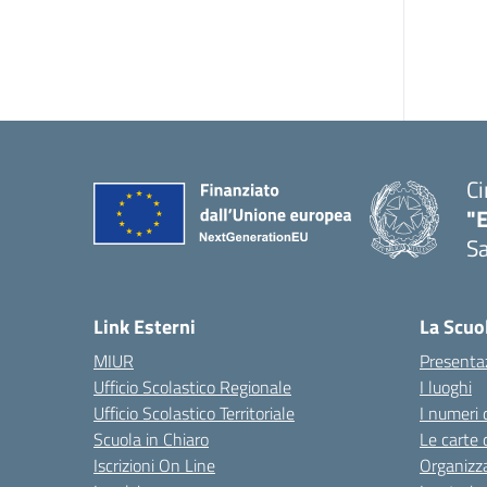
Ci
"
Sa
— 
Link Esterni
La Scuo
MIUR
Presenta
Ufficio Scolastico Regionale
I luoghi
Ufficio Scolastico Territoriale
I numeri 
Scuola in Chiaro
Le carte 
Iscrizioni On Line
Organizz