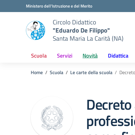
Vai ai contenuti
Vai al menu di navigazione
Vai al footer
Ministero dell'Istruzione e del Merito
Circolo Didattico
"Eduardo De Filippo"
Santa Maria La Carità (NA)
Scuola
Servizi
Novità
Didattica
Home
Scuola
Le carte della scuola
Decreto
Decreto
professi