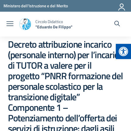
Vai ai contenuti
Vai al menu di navigazione
Vai al footer
Ministero dell'Istruzione e del Merito
Circolo Didattico
"Eduardo De Filippo"
Decreto attribuzione incarico
Apr
(personale interno) per l’incarico
di TUTOR a valere per il
progetto “PNRR formazione del
personale scolastico per la
transizione digitale”
Componente 1 –
Potenziamento dell’offerta dei
servizi di istruzione: dagli asili