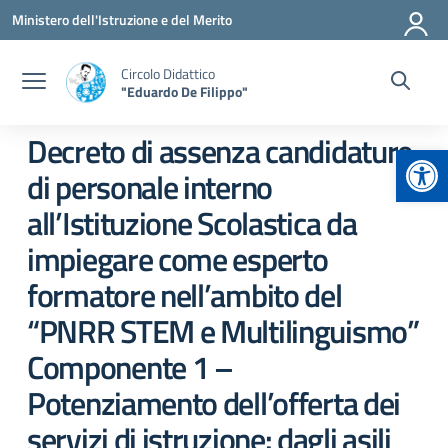
Vai ai contenuti
Vai al menu di navigazione
Vai al footer
Ministero dell'Istruzione e del Merito
Circolo Didattico
"Eduardo De Filippo"
Decreto di assenza candidature
Apr
di personale interno
all’Istituzione Scolastica da
impiegare come esperto
formatore nell’ambito del
“PNRR STEM e Multilinguismo”
Componente 1 –
Potenziamento dell’offerta dei
servizi di istruzione: dagli asili