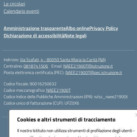
Le circolari
Calendario eventi
Amministrazione trasparente
Albo online
Privacy Policy
Dichiarazione di accessibilità
Note legali
Indirizzo:
Via Scafati, 4 - 80050 Santa Maria la Carità (NA)
Centralino:
0818741506
Email:
NAEE21900T@istruzione.it
Posta elettronica certificata (PEC):
NAEE21900T@pec.istruzione.it
Codice fiscale: 90016250632
Codice meccanografico:
NAEE21900T
Codice Indice delle Pubbliche Amministrazioni (IPA): istsc_naee21900t
Codice unico di fatturazione (CUF): UFZ0X6
Cookies e altri strumenti di tracciamento
Hosting & Powered by 3D Solution S.r.l.
Il nostro Istituto non utilizza strumenti di profilazione degli utenti -
Concept & Design by Designers Italia