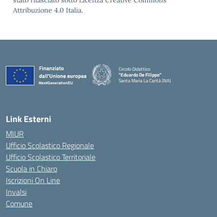
stato rilasciato sotto Licenza Creative Commons
Attribuzione 4.0 Italia.
Circolo Didattico
"Eduardo De Filippo"
Santa Maria La Carità (NA)
— Visita la pagina iniziale della scuola
Link Esterni
MIUR
Ufficio Scolastico Regionale
Ufficio Scolastico Territoriale
Scuola in Chiaro
Iscrizioni On Line
Invalsi
Comune