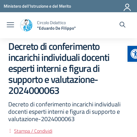
Vai ai contenuti
Vai al menu di navigazione
Vai al footer
Ministero dell'Istruzione e del Merito
Circolo Didattico
"Eduardo De Filippo"
Decreto di conferimento
A
incarichi individuali docenti
esperti interni e figura di
supporto e valutazione-
2024000063
Decreto di conferimento incarichi individuali
docenti esperti interni e figura di supporto e
valutazione-2024000063
Stampa / Condividi