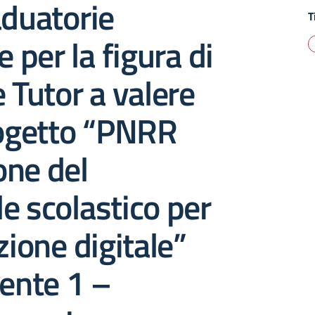
aduatorie
T
e per la figura di
e Tutor a valere
rogetto “PNRR
one del
e scolastico per
zione digitale”
nte 1 –