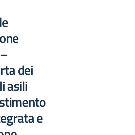
le
ione
 –
rta dei
i asili
estimento
ntegrata e
ione