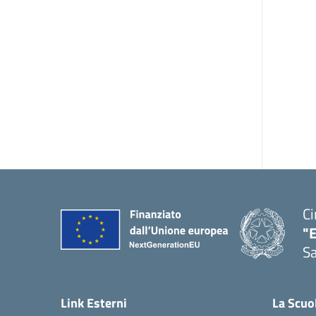
Ci
"
Sa
— 
Link Esterni
La Scuo