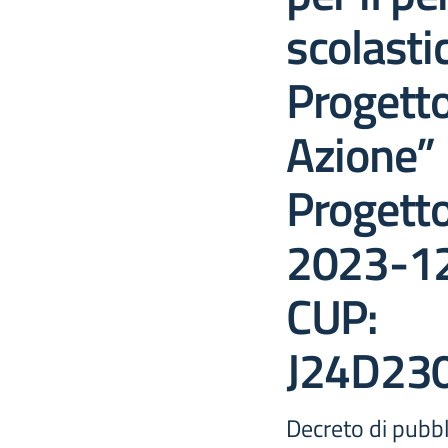
scolastic
Progett
Azione” 
Progett
2023-1
CUP:
J24D23
Decreto di pubbl