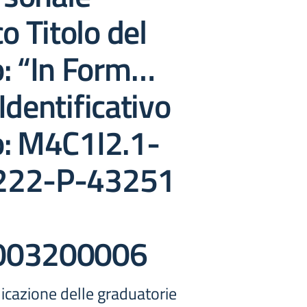
o Titolo del
o: “In Form…
Identificativo
o: M4C1I2.1-
222-P-43251
003200006
icazione delle graduatorie