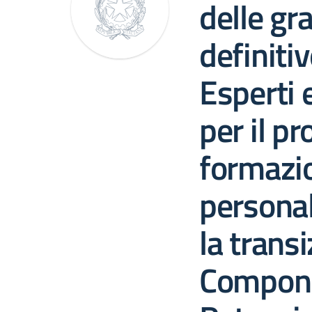
delle gr
definitiv
Esperti 
per il p
formazi
personal
la transi
Compone