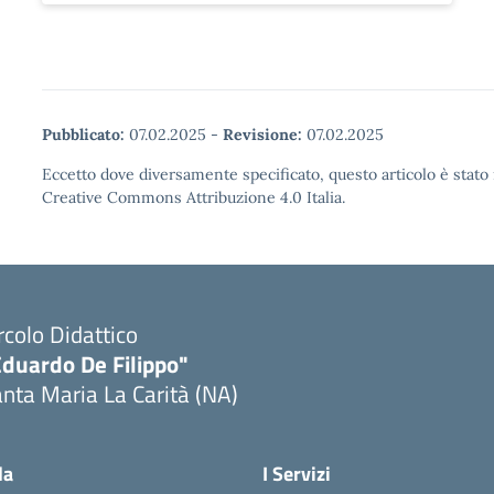
Pubblicato:
07.02.2025
-
Revisione:
07.02.2025
Eccetto dove diversamente specificato, questo articolo è stato 
Creative Commons Attribuzione 4.0 Italia.
rcolo Didattico
Eduardo De Filippo"
nta Maria La Carità (NA)
Visita la pagina iniziale della scuola
la
I Servizi