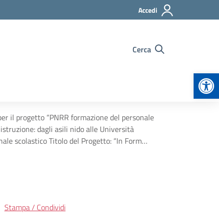
Accedi
Cerca
Apr
e per il progetto “PNRR formazione del personale
struzione: dagli asili nido alle Università
onale scolastico Titolo del Progetto: “In Form…
Stampa / Condividi