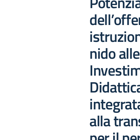
Potenzi
dell’offe
istruzion
nido all
Investim
Didattica
integrat
alla tran
per il p