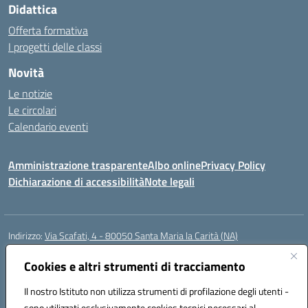
Didattica
Offerta formativa
I progetti delle classi
Novità
Le notizie
Le circolari
Calendario eventi
Amministrazione trasparente
Albo online
Privacy Policy
Dichiarazione di accessibilità
Note legali
Indirizzo:
Via Scafati, 4 - 80050 Santa Maria la Carità (NA)
Centralino:
0818741506
Email:
NAEE21900T@istruzione.it
Posta elettronica certificata (PEC):
Cookies e altri strumenti di tracciamento
NAEE21900T@pec.istruzione.it
Codice fiscale: 90016250632
Il nostro Istituto non utilizza strumenti di profilazione degli utenti -
Codice meccanografico:
NAEE21900T
sono utilizzati esclusivamente cookies tecnici necessari al