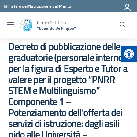
Vai ai contenuti
Vai al menu di navigazione
Vai al footer
Ministero dell'Istruzione e del Merito
Circolo Didattico
"Eduardo De Filippo"
Decreto di pubblicazione delle
Apr
graduatorie (personale interno)
per la figura di Esperto e Tutor a
valere per il progetto “PNRR
STEM e Multilinguismo”
Componente 1 –
Potenziamento dell’offerta dei
servizi di istruzione: dagli asili
nido alle Università –