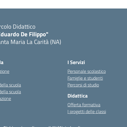
rcolo Didattico
Eduardo De Filippo"
nta Maria La Carità (NA)
Visita la pagina iniziale della scuola
la
I Servizi
zione
Personale scolastico
Famiglie e studenti
della scuola
Percorsi di studio
della scuola
Didattica
azione
Offerta formativa
I progetti delle classi