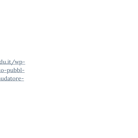
edu.it/wp-
o-pubbl-
audatore-