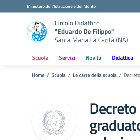
Vai ai contenuti
Vai al menu di navigazione
Vai al footer
Ministero dell'Istruzione e del Merito
Circolo Didattico
"Eduardo De Filippo"
Santa Maria La Carità (NA)
Scuola
Servizi
Novità
Didattica
Home
Scuola
Le carte della scuola
Decreto
Decreto 
graduato