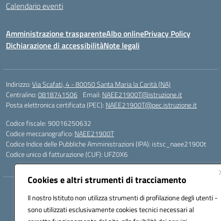
Calendario eventi
Amministrazione trasparente
Albo online
Privacy Policy
Dichiarazione di accessibilità
Note legali
Indirizzo:
Via Scafati, 4 - 80050 Santa Maria la Carità (NA)
Centralino:
0818741506
Email:
NAEE21900T@istruzione.it
Posta elettronica certificata (PEC):
NAEE21900T@pec.istruzione.it
Codice fiscale: 90016250632
Codice meccanografico:
NAEE21900T
Codice Indice delle Pubbliche Amministrazioni (IPA): istsc_naee21900t
Codice unico di fatturazione (CUF): UFZ0X6
Cookies e altri strumenti di tracciamento
Hosting & Powered by 3D Solution S.r.l.
Il nostro Istituto non utilizza strumenti di profilazione degli utenti -
Concept & Design by Designers Italia
sono utilizzati esclusivamente cookies tecnici necessari al