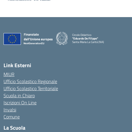
Circolo Didattico
"Eduardo De Filippo"
Santa Maria La Carità (NA)
— Visita la pagina iniziale della scuola
Link Esterni
MIUR
Ufficio Scolastico Regionale
Ufficio Scolastico Territoriale
Scuola in Chiaro
Iscrizioni On Line
Invalsi
Comune
La Scuola