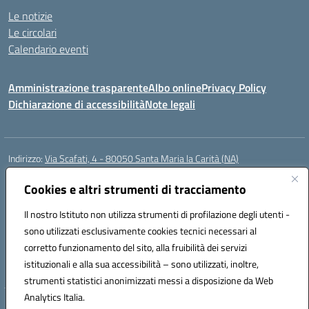
Le notizie
Le circolari
Calendario eventi
Amministrazione trasparente
Albo online
Privacy Policy
Dichiarazione di accessibilità
Note legali
Indirizzo:
Via Scafati, 4 - 80050 Santa Maria la Carità (NA)
Centralino:
0818741506
Email:
NAEE21900T@istruzione.it
Posta elettronica certificata (PEC):
Cookies e altri strumenti di tracciamento
NAEE21900T@pec.istruzione.it
Codice fiscale: 90016250632
Il nostro Istituto non utilizza strumenti di profilazione degli utenti -
Codice meccanografico:
NAEE21900T
sono utilizzati esclusivamente cookies tecnici necessari al
Codice Indice delle Pubbliche Amministrazioni (IPA): istsc_naee21900t
corretto funzionamento del sito, alla fruibilità dei servizi
Codice unico di fatturazione (CUF): UFZ0X6
istituzionali e alla sua accessibilità – sono utilizzati, inoltre,
strumenti statistici anonimizzati messi a disposizione da Web
Analytics Italia.
Hosting & Powered by 3D Solution S.r.l.