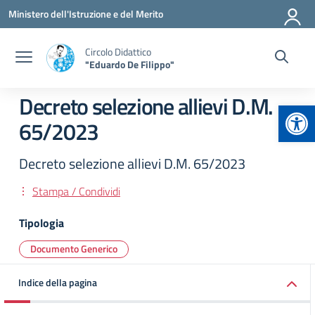
Vai ai contenuti
Vai al menu di navigazione
Vai al footer
Ministero dell'Istruzione e del Merito
Circolo Didattico
"Eduardo De Filippo"
Decreto selezione allievi D.M.
Apr
65/2023
Decreto selezione allievi D.M. 65/2023
Stampa / Condividi
Tipologia
Documento Generico
Indice della pagina