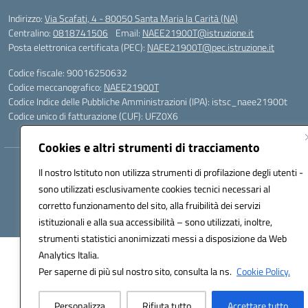
Indirizzo:
Via Scafati, 4 - 80050 Santa Maria la Carità (NA)
Centralino:
0818741506
Email:
NAEE21900T@istruzione.it
Posta elettronica certificata (PEC):
NAEE21900T@pec.istruzione.it
Codice fiscale: 90016250632
Codice meccanografico:
NAEE21900T
Codice Indice delle Pubbliche Amministrazioni (IPA): istsc_naee21900t
Codice unico di fatturazione (CUF): UFZ0X6
Cookies e altri strumenti di tracciamento
Hosting & Powered by 3D Solution S.r.l.
Il nostro Istituto non utilizza strumenti di profilazione degli utenti -
Concept & Design by Designers Italia
sono utilizzati esclusivamente cookies tecnici necessari al
corretto funzionamento del sito, alla fruibilità dei servizi
istituzionali e alla sua accessibilità – sono utilizzati, inoltre,
strumenti statistici anonimizzati messi a disposizione da Web
Analytics Italia.
Per saperne di più sul nostro sito, consulta la ns.
Cookie Policy.
Personalizza
Rifiuta tutto
Accettare tutto