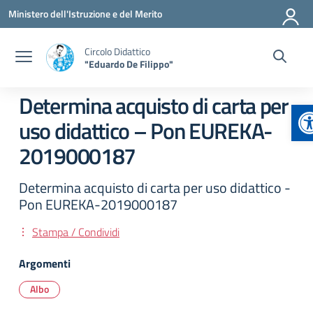
Vai ai contenuti
Vai al menu di navigazione
Vai al footer
Ministero dell'Istruzione e del Merito
Circolo Didattico
"Eduardo De Filippo"
Determina acquisto di carta per
A
uso didattico – Pon EUREKA-
2019000187
Determina acquisto di carta per uso didattico -
Pon EUREKA-2019000187
Stampa / Condividi
Argomenti
Albo