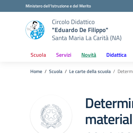
Vai ai contenuti
Vai al menu di navigazione
Vai al footer
Ministero dell'Istruzione e del Merito
Circolo Didattico
"Eduardo De Filippo"
Santa Maria La Carità (NA)
Scuola
Servizi
Novità
Didattica
Home
Scuola
Le carte della scuola
Determ
Determi
materia