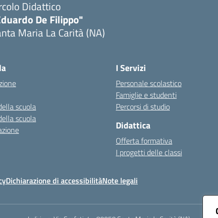
rcolo Didattico
Eduardo De Filippo"
nta Maria La Carità (NA)
Visita la pagina iniziale della scuola
la
I Servizi
zione
Personale scolastico
Famiglie e studenti
della scuola
Percorsi di studio
della scuola
Didattica
azione
Offerta formativa
I progetti delle classi
cy
Dichiarazione di accessibilità
Note legali