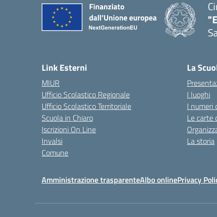
Ci
"
Sa
— 
Link Esterni
La Scuo
MIUR
Presenta
Ufficio Scolastico Regionale
I luoghi
Ufficio Scolastico Territoriale
I numeri 
Scuola in Chiaro
Le carte 
Iscrizioni On Line
Organizz
Invalsi
La storia
Comune
Amministrazione trasparente
Albo online
Privacy Poli