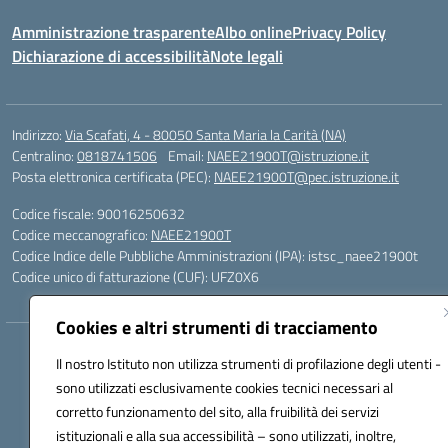
Amministrazione trasparente
Albo online
Privacy Policy
Dichiarazione di accessibilità
Note legali
Indirizzo:
Via Scafati, 4 - 80050 Santa Maria la Carità (NA)
Centralino:
0818741506
Email:
NAEE21900T@istruzione.it
Posta elettronica certificata (PEC):
NAEE21900T@pec.istruzione.it
Codice fiscale: 90016250632
Codice meccanografico:
NAEE21900T
Codice Indice delle Pubbliche Amministrazioni (IPA): istsc_naee21900t
Codice unico di fatturazione (CUF): UFZ0X6
Cookies e altri strumenti di tracciamento
Hosting & Powered by 3D Solution S.r.l.
Il nostro Istituto non utilizza strumenti di profilazione degli utenti -
Concept & Design by Designers Italia
sono utilizzati esclusivamente cookies tecnici necessari al
corretto funzionamento del sito, alla fruibilità dei servizi
istituzionali e alla sua accessibilità – sono utilizzati, inoltre,