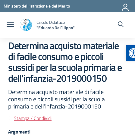
Vai ai contenuti
Vai al menu di navigazione
Vai al footer
Ministero dell'Istruzione e del Merito
Circolo Didattico
"Eduardo De Filippo"
Determina acquisto materiale
A
di facile consumo e piccoli
sussidi per la scuola primaria e
dell’infanzia-2019000150
Determina acquisto materiale di facile
consumo e piccoli sussidi per la scuola
primaria e dell'infanzia-2019000150
Stampa / Condividi
Argomenti