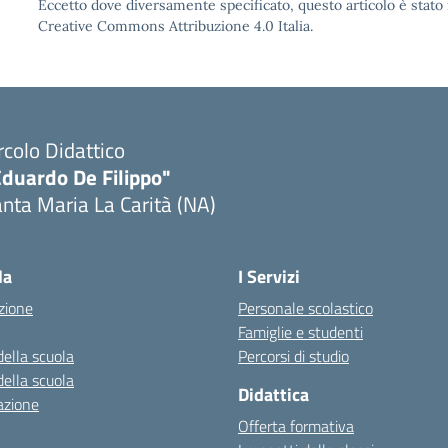
Eccetto dove diversamente specificato, questo articolo è stato 
Creative Commons Attribuzione 4.0 Italia.
rcolo Didattico
Eduardo De Filippo"
nta Maria La Carità (NA)
Visita la pagina iniziale della scuola
la
I Servizi
zione
Personale scolastico
Famiglie e studenti
della scuola
Percorsi di studio
della scuola
Didattica
azione
Offerta formativa