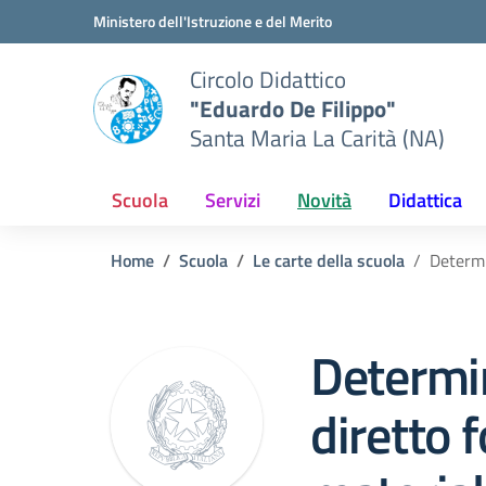
Vai ai contenuti
Vai al menu di navigazione
Vai al footer
Ministero dell'Istruzione e del Merito
Circolo Didattico
"Eduardo De Filippo"
Santa Maria La Carità (NA)
Scuola
Servizi
Novità
Didattica
Home
Scuola
Le carte della scuola
Determi
Determi
diretto 