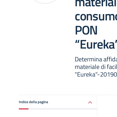
materiale
consumo
PON
“Eurek
Determina affid
materiale di fa
"Eureka"-2019
Indice della pagina