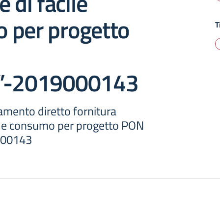
 di facile
 per progetto
T
a”-2019000143
amento diretto fornitura
cile consumo per progetto PON
000143