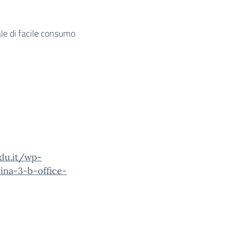
le di facile consumo
edu.it/wp-
na-3-b-office-