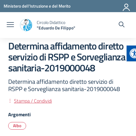
Vai ai contenuti
Vai al menu di navigazione
Vai al footer
Ministero dell'Istruzione e del Merito
Circolo Didattico
"Eduardo De Filippo"
Determina affidamento diretto
A
servizio di RSPP e Sorveglianza
sanitaria-2019000048
Determina affidamento diretto servizio di
RSPP e Sorveglianza sanitaria-2019000048
Stampa / Condividi
Argomenti
Albo