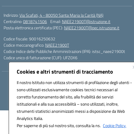
Indirizzo:
Via Scafati, 4 - 80050 Santa Maria la Carità (NA)
Centralino:
0818741506
Email:
NAEE21900T@istruzione.it
Posta elettronica certificata (PEC):
NAEE21900T@pec.istruzione.it
Codice fiscale: 90016250632
Codice meccanografico:
NAEE21900T
Codice Indice delle Pubbliche Amministrazioni (IPA): istsc_naee21900t
Codice unico di fatturazione (CUF): UFZ0X6
Cookies e altri strumenti di tracciamento
Hosting & Powered by 3D Solution S.r.l.
Il nostro Istituto non utilizza strumenti di profilazione degli utenti -
Concept & Design by Designers Italia
sono utilizzati esclusivamente cookies tecnici necessari al
corretto funzionamento del sito, alla fruibilità dei servizi
istituzionali e alla sua accessibilità – sono utilizzati, inoltre,
strumenti statistici anonimizzati messi a disposizione da Web
Analytics Italia.
Per saperne di più sul nostro sito, consulta la ns.
Cookie Policy.