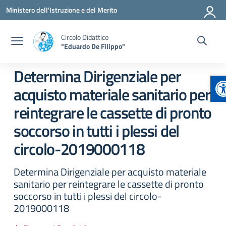
Vai ai contenuti
Vai al menu di navigazione
Vai al footer
Ministero dell'Istruzione e del Merito
Circolo Didattico
"Eduardo De Filippo"
Determina Dirigenziale per
A
acquisto materiale sanitario per
reintegrare le cassette di pronto
soccorso in tutti i plessi del
circolo-2019000118
Determina Dirigenziale per acquisto materiale
sanitario per reintegrare le cassette di pronto
soccorso in tutti i plessi del circolo-
2019000118