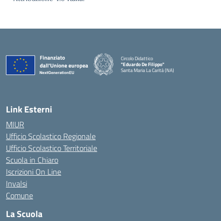
Circolo Didattico
"Eduardo De Filippo"
Santa Maria La Carità (NA)
— Visita la pagina iniziale della scuola
Link Esterni
MIUR
Ufficio Scolastico Regionale
Ufficio Scolastico Territoriale
Scuola in Chiaro
Iscrizioni On Line
Invalsi
Comune
La Scuola