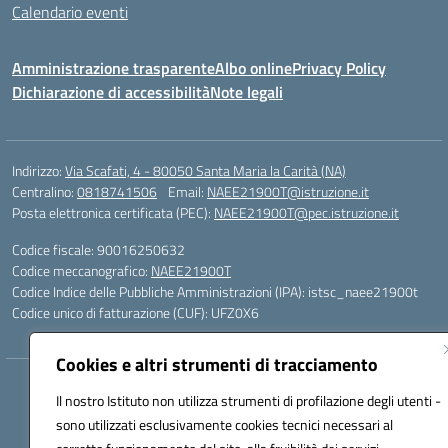
Calendario eventi
Amministrazione trasparente
Albo online
Privacy Policy
Dichiarazione di accessibilità
Note legali
Indirizzo:
Via Scafati, 4 - 80050 Santa Maria la Carità (NA)
Centralino:
0818741506
Email:
NAEE21900T@istruzione.it
Posta elettronica certificata (PEC):
NAEE21900T@pec.istruzione.it
Codice fiscale: 90016250632
Codice meccanografico:
NAEE21900T
Codice Indice delle Pubbliche Amministrazioni (IPA): istsc_naee21900t
Codice unico di fatturazione (CUF): UFZ0X6
Cookies e altri strumenti di tracciamento
Hosting & Powered by 3D Solution S.r.l.
Il nostro Istituto non utilizza strumenti di profilazione degli utenti -
Concept & Design by Designers Italia
sono utilizzati esclusivamente cookies tecnici necessari al