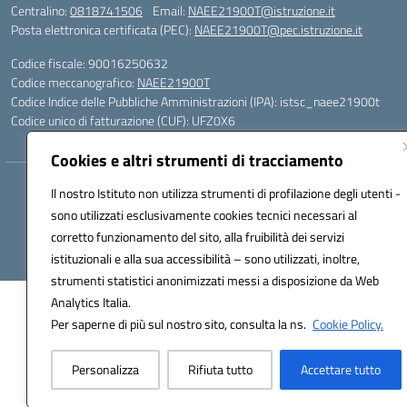
Centralino:
0818741506
Email:
NAEE21900T@istruzione.it
Posta elettronica certificata (PEC):
NAEE21900T@pec.istruzione.it
Codice fiscale: 90016250632
Codice meccanografico:
NAEE21900T
Codice Indice delle Pubbliche Amministrazioni (IPA): istsc_naee21900t
Codice unico di fatturazione (CUF): UFZ0X6
Cookies e altri strumenti di tracciamento
Hosting & Powered by 3D Solution S.r.l.
Il nostro Istituto non utilizza strumenti di profilazione degli utenti -
Concept & Design by Designers Italia
sono utilizzati esclusivamente cookies tecnici necessari al
corretto funzionamento del sito, alla fruibilità dei servizi
istituzionali e alla sua accessibilità – sono utilizzati, inoltre,
strumenti statistici anonimizzati messi a disposizione da Web
Analytics Italia.
Per saperne di più sul nostro sito, consulta la ns.
Cookie Policy.
Personalizza
Rifiuta tutto
Accettare tutto