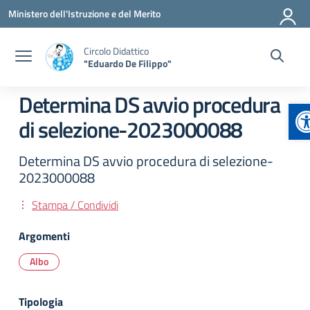
Vai ai contenuti
Vai al menu di navigazione
Vai al footer
Ministero dell'Istruzione e del Merito
Circolo Didattico
"Eduardo De Filippo"
Determina DS avvio procedura
A
di selezione-2023000088
Determina DS avvio procedura di selezione-
2023000088
Stampa / Condividi
Argomenti
Albo
Tipologia