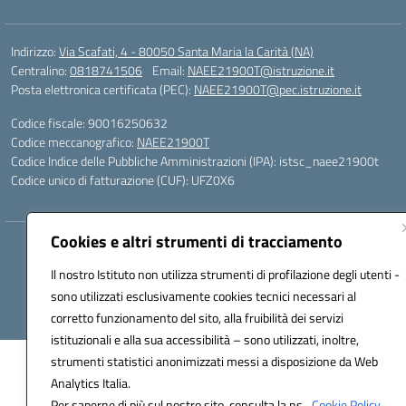
Indirizzo:
Via Scafati, 4 - 80050 Santa Maria la Carità (NA)
Centralino:
0818741506
Email:
NAEE21900T@istruzione.it
Posta elettronica certificata (PEC):
NAEE21900T@pec.istruzione.it
Codice fiscale: 90016250632
Codice meccanografico:
NAEE21900T
Codice Indice delle Pubbliche Amministrazioni (IPA): istsc_naee21900t
Codice unico di fatturazione (CUF): UFZ0X6
Cookies e altri strumenti di tracciamento
Hosting & Powered by 3D Solution S.r.l.
Concept & Design by Designers Italia
Il nostro Istituto non utilizza strumenti di profilazione degli utenti -
sono utilizzati esclusivamente cookies tecnici necessari al
corretto funzionamento del sito, alla fruibilità dei servizi
istituzionali e alla sua accessibilità – sono utilizzati, inoltre,
strumenti statistici anonimizzati messi a disposizione da Web
Analytics Italia.
Per saperne di più sul nostro sito, consulta la ns.
Cookie Policy.