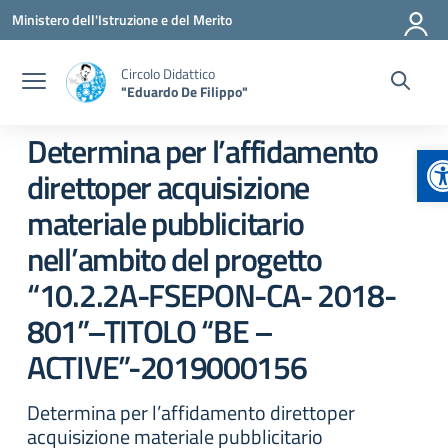
Vai ai contenuti
Vai al menu di navigazione
Vai al footer
Ministero dell'Istruzione e del Merito
Circolo Didattico
"Eduardo De Filippo"
Determina per l’affidamento
A
direttoper acquisizione
materiale pubblicitario
nell’ambito del progetto
“10.2.2A-FSEPON-CA- 2018-
801”–TITOLO “BE –
ACTIVE”-2019000156
Determina per l’affidamento direttoper
acquisizione materiale pubblicitario