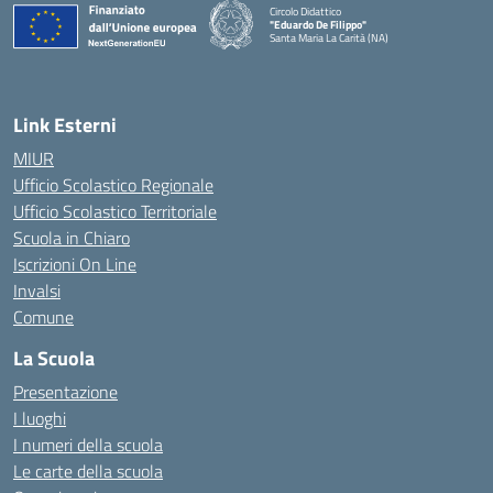
Circolo Didattico
"Eduardo De Filippo"
Santa Maria La Carità (NA)
— Visita la pagina iniziale della scuola
Link Esterni
MIUR
Ufficio Scolastico Regionale
Ufficio Scolastico Territoriale
Scuola in Chiaro
Iscrizioni On Line
Invalsi
Comune
La Scuola
Presentazione
I luoghi
I numeri della scuola
Le carte della scuola