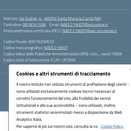
Indirizzo:
Via Scafati, 4 - 80050 Santa Maria la Carità (NA)
Centralino:
0818741506
Email:
NAEE21900T@istruzione.it
Posta elettronica certificata (PEC):
NAEE21900T@pec.istruzione.it
Codice fiscale: 90016250632
Codice meccanografico:
NAEE21900T
Codice Indice delle Pubbliche Amministrazioni (IPA): istsc_naee21900t
Codice unico di fatturazione (CUF): UFZ0X6
Cookies e altri strumenti di tracciamento
Hosting & Powered by 3D Solution S.r.l.
Il nostro Istituto non utilizza strumenti di profilazione degli utenti -
Concept & Design by Designers Italia
sono utilizzati esclusivamente cookies tecnici necessari al
corretto funzionamento del sito, alla fruibilità dei servizi
istituzionali e alla sua accessibilità – sono utilizzati, inoltre,
strumenti statistici anonimizzati messi a disposizione da Web
Analytics Italia.
Per saperne di più sul nostro sito, consulta la ns.
Cookie Policy.