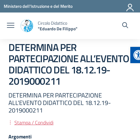
Vai ai contenuti
Vai al menu di navigazione
Vai al footer
Ministero dell'Istruzione e del Merito
Circolo Didattico
"Eduardo De Filippo"
DETERMINA PER
A
PARTECIPAZIONE ALL’EVENTO
DIDATTICO DEL 18.12.19-
2019000211
DETERMINA PER PARTECIPAZIONE
ALL'EVENTO DIDATTICO DEL 18.12.19-
2019000211
Stampa / Condividi
Argomenti